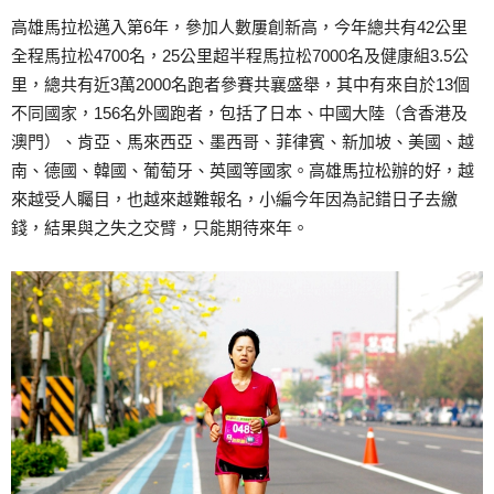
高雄馬拉松邁入第6年，參加人數屢創新高，今年總共有42公里
全程馬拉松4700名，25公里超半程馬拉松7000名及健康組3.5公
里，總共有近3萬2000名跑者參賽共襄盛舉，其中有來自於13個
不同國家，156名外國跑者，包括了日本、中國大陸（含香港及
澳門）、肯亞、馬來西亞、墨西哥、菲律賓、新加坡、美國、越
南、德國、韓國、葡萄牙、英國等國家。高雄馬拉松辦的好，越
來越受人矚目，也越來越難報名，小編今年因為記錯日子去繳
錢，結果與之失之交臂，只能期待來年。