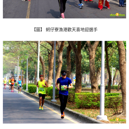
【圖】 蚵仔寮漁港歡天喜地迎選手