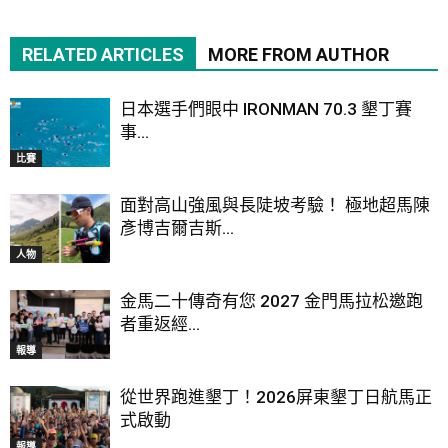
RELATED ARTICLES
MORE FROM AUTHOR
日本選手們眼中 IRONMAN 70.3 墾丁賽
事...
比賽
面對高山強風與長陡坡考驗！ 極地超馬陳
彥博吉爾吉斯...
人物
金馬二十傳奇有您 2027 金門馬拉松邀跑
者重返經...
報導
從世界跑進墾丁！2026屏東墾丁日航馬正
式啟動
報導