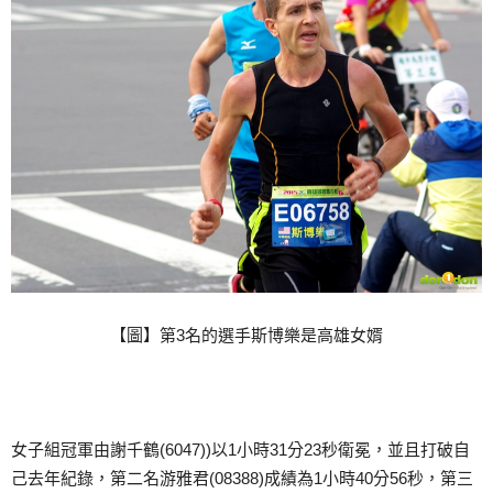
【圖】第3名的選手斯博樂是高雄女婿
女子組冠軍由謝千鶴(6047))以1小時31分23秒衛冕，並且打破自
己去年紀錄，第二名游雅君(08388)成績為1小時40分56秒，第三