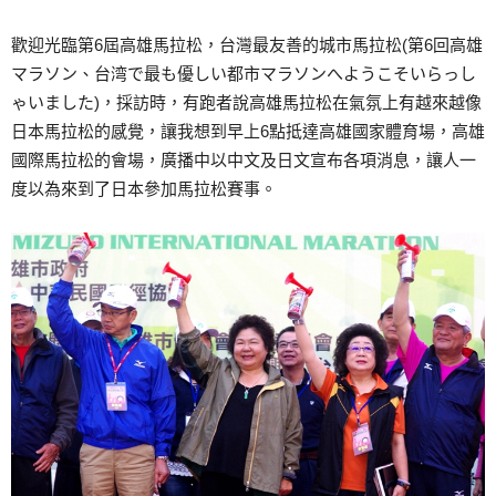
歡迎光臨第6屆高雄馬拉松，台灣最友善的城市馬拉松(第6回高雄
マラソン、台湾で最も優しい都市マラソンへようこそいらっし
ゃいました)，採訪時，有跑者說高雄馬拉松在氣氛上有越來越像
日本馬拉松的感覺，讓我想到早上6點抵達高雄國家體育場，高雄
國際馬拉松的會場，廣播中以中文及日文宣布各項消息，讓人一
度以為來到了日本參加馬拉松賽事。