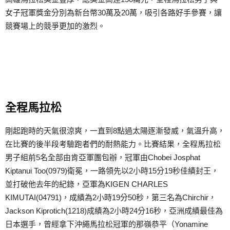
女子冠軍獎金分別為新台幣30萬及20萬，吸引各路好手參賽，讓
競賽場上的競爭更加的激烈。
全程馬拉松
剛起跑時的天氣很涼爽，一直到8點過太陽逐漸發威，氣溫升高，
在比賽的後半段考驗跑者們的耐熱能力。比賽結果，全程馬拉松
男子組前5名全部由肯亞軍團包辦，冠軍由Chobei Josphat
Kiptanui Too(0979)衛冕，一路領先以2小時15分19秒佳績封王，
並打破他去年的紀錄，亞軍為KIGEN CHARLES
KIMUTAI(04791)，成績為2小時19分50秒，第三名為Chirchir，
Jackson Kiprotich(1218)成績為2小時24分16秒，亞洲成績最佳為
日本選手，曾經拿下沖繩馬拉松冠軍的那嶺恭平（Yonamine