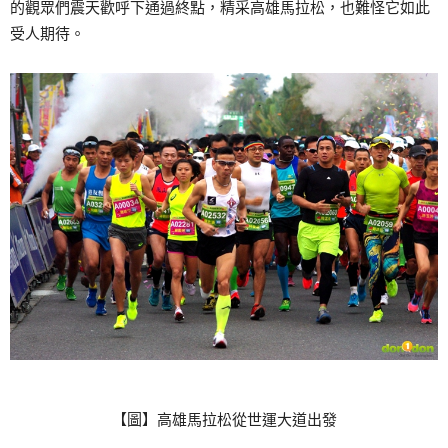
的觀眾們震天歡呼下通過終點，精采高雄馬拉松，也難怪它如此
受人期待。
【圖】高雄馬拉松從世運大道出發