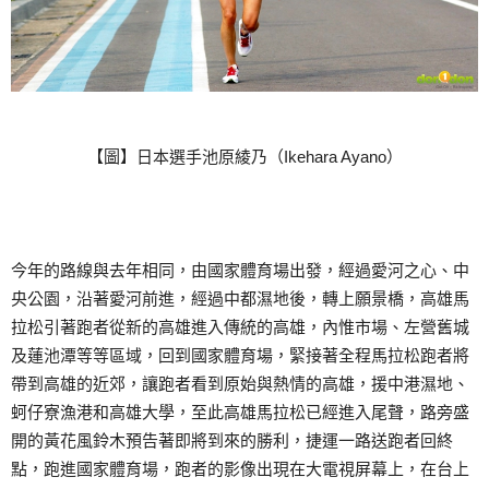
【圖】日本選手池原綾乃（Ikehara Ayano）
今年的路線與去年相同，由國家體育場出發，經過愛河之心、中
央公園，沿著愛河前進，經過中都濕地後，轉上願景橋，高雄馬
拉松引著跑者從新的高雄進入傳統的高雄，內惟市場、左營舊城
及蓮池潭等等區域，回到國家體育場，緊接著全程馬拉松跑者將
帶到高雄的近郊，讓跑者看到原始與熱情的高雄，援中港濕地、
蚵仔寮漁港和高雄大學，至此高雄馬拉松已經進入尾聲，路旁盛
開的黃花風鈴木預告著即將到來的勝利，捷運一路送跑者回終
點，跑進國家體育場，跑者的影像出現在大電視屏幕上，在台上