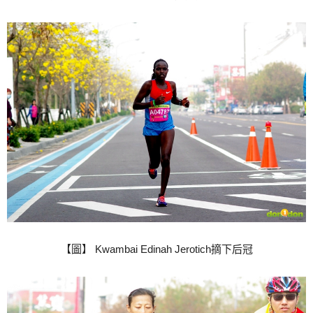
【圖】 Kwambai Edinah Jerotich摘下后冠