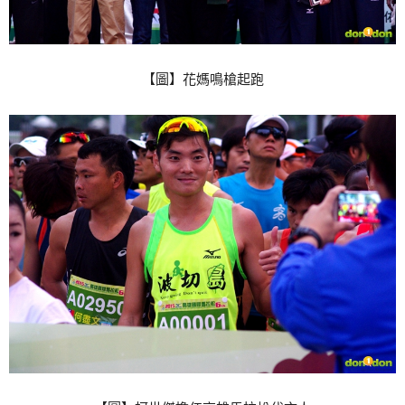
【圖】花媽鳴槍起跑