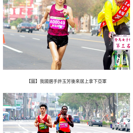
【圖】我國選手許玉芳後來居上拿下亞軍