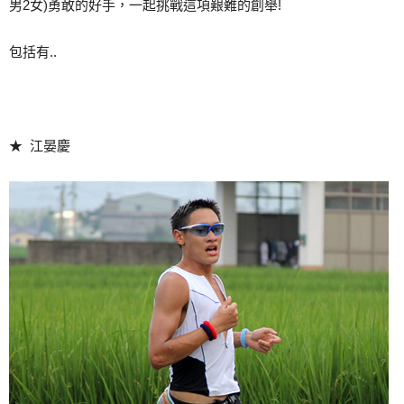
男2女)勇敢的好手，一起挑戰這項艱難的創舉!
包括有..
★ 江晏慶