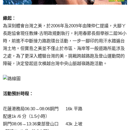
縁起：
為深刻體會台灣之美，於2006年及2009年由陳仲仁提議，大腳ㄚ
長跑協會現任教練-古明政規劃執行，利用春節長假舉辦二屆96小
時，前進不中斷接力路跑環台活動，一步一腳印的用汗水踏遍台
灣土地。但寶島之美並不僅止於市區、海岸等一般道路所能涉及
之處，為了更深入體驗台灣的美，挑戰跨越路跑及登山運動間的
障礙，決定發起這次橫越台灣中央山脈越嶺路跑活動。
活動預計時程：
花蓮港務局06:30→08:06銅門 16k 平路
配速1k /6 分（1.5小時）
銅門08:06→13:36東部登山口 43k 上坡