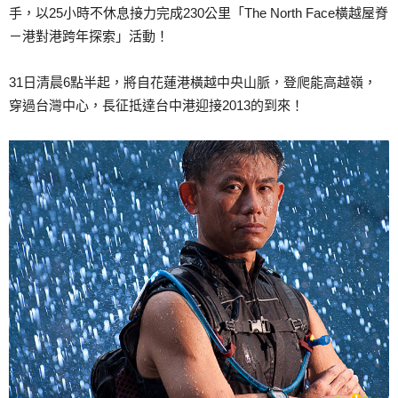
手，以25小時不休息接力完成230公里「The North Face橫越屋脊
－港對港跨年探索」活動！
31日清晨6點半起，將自花蓮港橫越中央山脈，登爬能高越嶺，
穿過台灣中心，長征抵達台中港迎接2013的到來！