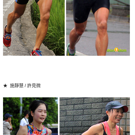
★ 施靜慧 / 許見微