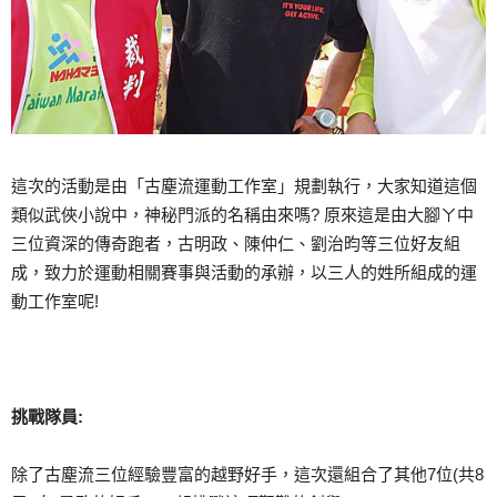
這次的活動是由「古塵流運動工作室」規劃執行，大家知道這個
類似武俠小說中，神秘門派的名稱由來嗎? 原來這是由大腳ㄚ中
三位資深的傳奇跑者，古明政、陳仲仁、劉治昀等三位好友組
成，致力於運動相關賽事與活動的承辦，以三人的姓所組成的運
動工作室呢!
挑戰隊員:
除了古塵流三位經驗豐富的越野好手，這次還組合了其他7位(共8