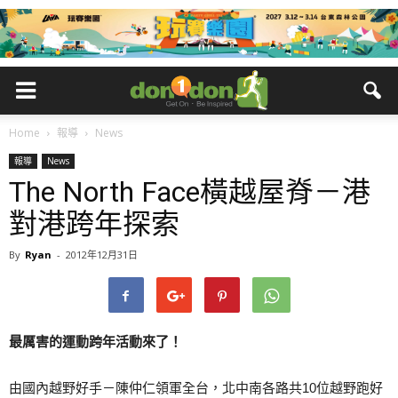
Home
報導
News
報導
News
The North Face橫越屋脊－港
對港跨年探索
By
Ryan
-
2012年12月31日
最厲害的運動跨年活動來了！
由國內越野好手－陳仲仁領軍全台，北中南各路共10位越野跑好