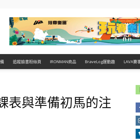
備
追蹤臉書粉絲頁
IRONMAN商品
BraveLog運動趣
LAVA賽
 課表與準備初馬的注