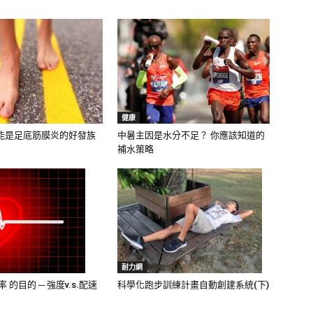
健康
能是足底筋膜炎的好發族
中暑主因是水分不足？ 你應該知道的
補水策略
耐力網
科學化跑步訓練計畫自動創建系統(下)
 的目的 ─ 強度v.s.配速