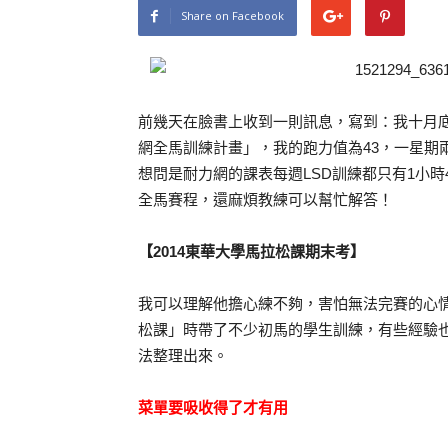
Share on Facebook
前幾天在臉書上收到一則訊息，寫到：我十月底
網全馬訓練計畫」，我的跑力值為43，一星期
想問是耐力網的課表每週LSD訓練都只有1小
全馬賽程，還麻煩教練可以幫忙解答！
【2014東華大學馬拉松課期末考】
我可以理解他擔心練不夠，害怕無法完賽的心
松課」時帶了不少初馬的學生訓練，有些經驗
法整理出來。
菜單要吸收得了才有用