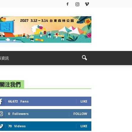
事資訊
關注我們
66,672
Fans
LIKE
0
Followers
FOLLOW
70
Videos
LIKE