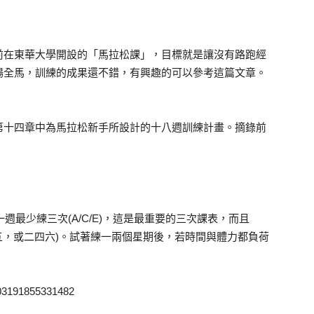
前在東華大學開設的「馬拉松課」，目標就是讓沒有路跑經
場全馬，訓練的成果還不錯，有興趣的可以參考這篇文章。
第十四章中為馬拉松新手所設計的十八週訓練計畫。摘錄前
，一週最少練三次(A/C/E)，這是最重要的三次課表，而且
三五，或二四六)。試著練一兩個星期後，若時間與體力都負荷