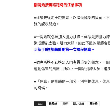
剛開始接觸路跑時的注意事項
●建議先從走＋跑開始，以降低腿部的負荷。
跑的課表開始。
●一開始就必須加入肌力訓練。建議先把肌力
造成體能太強，肌力太弱，如此下肢的關節會
步新手9週訓練計劃第一次課程側寫。
●循序漸進不躁進是入門者最重要的觀念，一
運動傷害的風險。所以，一開始別練太多，進
●「休息」是訓練的一部分。別害怕休息，休
的時候。
TAGS
徐國峰
田徑
肌力訓練
馬拉松