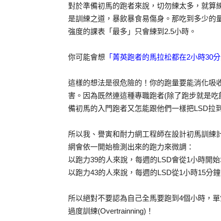
對於準備初馬的跑者來說，切勿練太多，就算
是訓練之道，暴飲暴食易傷身。那吃到多少的量
強度的課表「最多」只會練到2.5小時。
你可能會想
「菁英跑者的馬拉松都在2小時30
這樣的想法是很危險的！你的跑量要能消化吸
害。因為既然連這種專職跑者(除了跑步就是吃飯
備初馬的入門跑者又怎能跟他們一樣把LSD拉
所以我、譽寅和耐力網工程師在設計初馬訓練
網會依一開始檢測出來的跑力來微調：
以跑力39的人來說，每週的LSD會從1小時開
以跑力43的人來說，每週的LSD從1小時15
所以絕對不要認為自己全馬要跑到4個小時，單
過度訓練(Overtrainning)！