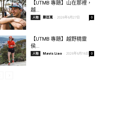
【UTMB 專題】山在那裡，
越...
鄭匡寓
-
2026年6月27日
人物
0
【UTMB 專題】越野精靈
侯...
Mavis Liao
-
2026年6月16日
人物
0