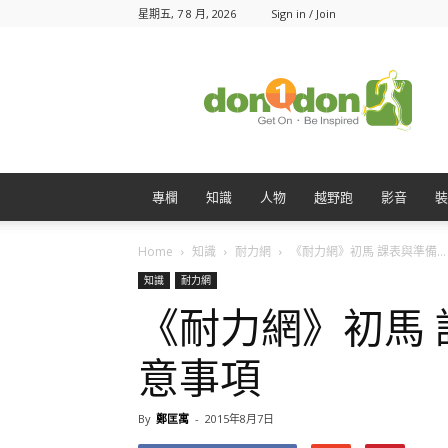
星期五, 7 8 月, 2026
Sign in / Join
Don1Don
動
一
動
專欄
知識
人物
越野跑
影音
裝
Home
知識
耐力網
《耐力網》初馬 課表與準備...
知識
耐力網
《耐力網》初馬
意事項
By
鄭匡寓
-
2015年8月7日