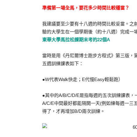
準備第一場全馬，要花多少時間比較穩當？
我建議要至少要有十八週的時間比較妥當。之
驗的大學生在一個學期後（約十八週）完成一
東華大學馬拉松課期末考的22個A
當時是用《丹尼爾博士跑步方程式》第三版，
五週訓練課表如下：
●W代表Walk快走；E代慢Easy輕鬆跑）
●其中的A/B/C/D/E是指每週的五次訓練課表
A/C/E中間最好都能隔開一天(例如練每週一
得了，才再增加B/D兩次訓練。