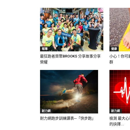
報導
健康
最狂跑者齊聚BROOKS 分享故事分享
小心！你可
榮耀
群
耐力網
耐力網
檢測 最大心率
耐力網跑步訓練課表─「快步跑」
的抉擇...