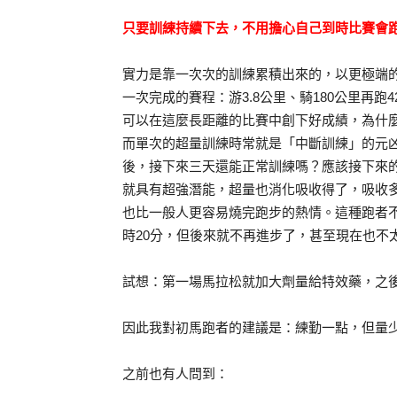
只要訓練持續下去，不用擔心自己到時比賽會
實力是靠一次次的訓練累積出來的，以更極端的
一次完成的賽程：游3.8公里、騎180公里再跑4
可以在這麼長距離的比賽中創下好成績，為什
而單次的超量訓練時常就是「中斷訓練」的元凶
後，接下來三天還能正常訓練嗎？應該接下來
就具有超強潛能，超量也消化吸收得了，吸收多
也比一般人更容易燒完跑步的熱情。這種跑者
時20分，但後來就不再進步了，甚至現在也不
試想：第一場馬拉松就加大劑量給特效藥，之
因此我對初馬跑者的建議是：練勤一點，但量
之前也有人問到：