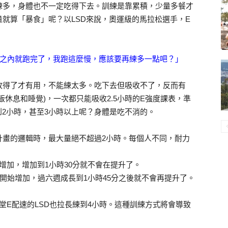
練多，身體也不一定吃得下去。訓練是靠累積，少量多餐才
就算「暴食」呢？以LSD來說，奧運級的馬拉松選手，E
分之內就跑完了，我跑這麼慢，應該要再練多一點吧？」
收得了才有用，不能練太多。吃下去但吸收不了，反而有
休息和睡覺)，一次都只能吸收2.5小時的E強度課表，準
到2小時，甚至3小時以上呢？身體是吃不消的。
計畫的邏輯時，最大量絕不超過2小時。每個人不同，耐力
始增加，增加到1小時30分就不會在提升了。
分鐘開始增加，過六週成長到1小時45分之後就不會再提升了。
堂E配速的LSD也拉長練到4小時。這種訓練方式將會導致