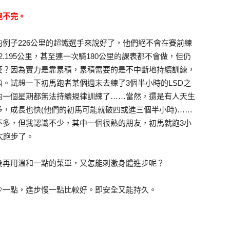
跑不完。
例子226公里的超鐵選手來說好了，他們絕不會在賽前練
2.195公里，甚至連一次騎180公里的課表都不會做，但仍
麼？因為實力是靠累積，累積需要的是不中斷地持續訓練，
。試想一下初馬跑者某個週末去練了3個半小時的LSD之
的一個星期都無法持續規律訓練了……當然，還是有人天生
，成長也快(他們的初馬可能就破四或進三個半小時)……
不多，但我認識不少，其中一個很熟的朋友，初馬就跑3小
太跑步了。
後再用溫和一點的菜單，又怎能刺激身體進步呢？
少一點，進步慢一點比較好。即安全又能持久。