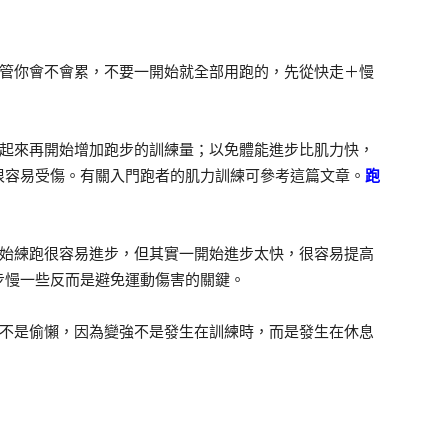
不管你會不會累，不要一開始就全部用跑的，先從快走＋慢
練起來再開始增加跑步的訓練量；以免體能進步比肌力快，
很容易受傷。有關入門跑者的肌力訓練可參考這篇文章。
跑
開始練跑很容易進步，但其實一開始進步太快，很容易提高
步慢一些反而是避免運動傷害的關鍵。
息不是偷懶，因為變強不是發生在訓練時，而是發生在休息