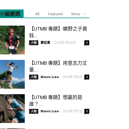
小編嚴選
All
Featured
More
【UTMB 專題】曠野之子黃
鈺...
鄭匡寓
-
2026年7月20日
人物
0
【UTMB 專題】用意志力丈
量...
Mavis Liao
-
2026年7月9日
人物
0
【UTMB 專題】想贏的是
誰？...
Mavis Liao
-
2026年7月1日
人物
0