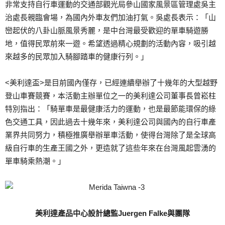
非常支持自行車運動的交通部觀光局參山國家風景區管理處吳主
治處長親臨會場，為國內外車友們加油打氣。吳處長表示：「山
巒起伏的八卦山脈風景秀麗，是中台灣最受歡迎的單車騎遊勝
地，值得民眾前來一遊。希望透過精心規劃的活動內容，吸引越
來越多的民眾加入騎腳踏車的健康行列。」
<美利達盃>是目前國內僅存，已經連續舉辦了十幾年的大型越野
登山車賽競賽，本活動主辦單位之一的美利達公司董事長曾崧柱
特別指出：「騎單車是最健康活力的運動，也是最節能環保的綠
色交通工具，因此過去十幾年來，美利達公司與國內的自行車產
業界共同努力，積極推廣舉辦單車活動，使得台灣除了是全球高
級自行車的生產王國之外，更造就了這些年來在台灣風起雲湧的
單車騎乘熱潮。」
美利達產品中心設計總監Juergen Falke與團隊