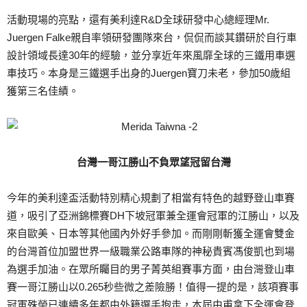
活動現場的亮點，還有美利達R&D全球研發中心總經理Mr.
Juergen Falke親自率領研發團隊來台，侃侃而談其鑽研於自行車
設計領域長達30年的經驗，並分享近年來風靡全球的三鐵用車選
車技巧。本身是三鐵選手出身的Juergen寶刀未老，參加50歲組
獲第三名佳績。
台灣一哥江勝山不負眾望冠留台灣
今年的美利達盃活動特別精心規劃了相當有特色的越野登山車賽
道，吸引了亞洲錦標賽DH下坡冠軍兼全運會冠軍的江勝山，以及
來自歐美、日本等其他國內外好手參加。而剛剛斬獲全運會雙金
的台灣首位加盟世界一級職業公路車隊的神秘貴賓馮俊凱也到場
為選手加油。在眾所矚目的男子菁英組賽事方面，由台灣登山車
賽一哥江勝山以0.265秒些微之差險勝！值得一提的是，該項賽事
冠軍殊榮已連續多年都由外籍選手抱走，本屆由甫拿下全運會登