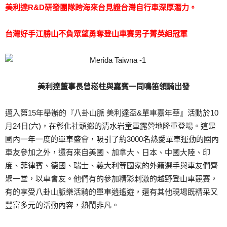
美利達R&D研發團隊跨海來台見證台灣自行車深厚潛力。
台灣好手江勝山不負眾望勇奪登山車賽男子菁英組冠軍
美利達董事長曾崧柱與嘉賓一同鳴笛領騎出發
邁入第15年舉辦的『八卦山脈 美利達盃&單車嘉年華』活動於10
月24日(六)，在彰化社頭鄉的清水岩童軍露營地隆重登場。這是
國內一年一度的單車盛會，吸引了約3000名熱愛單車運動的國內
車友參加之外，還有來自美國、加拿大、日本、中國大陸、印
度、菲律賓、德國、瑞士、義大利等國家的外籍選手與車友們齊
聚一堂，以車會友。他們有的參加精彩刺激的越野登山車競賽，
有的享受八卦山脈樂活騎的單車逍遙遊，還有其他現場既精采又
豐富多元的活動內容，熱鬧非凡。