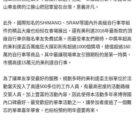
山車金牌的江勝山把冠軍留在台灣，意義非凡。
此外，國際知名的SHIMANO、SRAM等國內外高級自行車零組
件的精品大廠也紛紛在會場展出，還有美利達2016年最新款的頂
級自行車供報名車友免費試乘。而最受車友們期待，中獎率超高
的美利達盃百萬瘋狂大摸彩則有超過1000個獎項，總值超過160
萬的自行車等商品，其中最讓現場車友引頸期盼的是第一特獎，
市價高達15萬元的美利達自行車。
為了讓車友享受最好的服務，規劃多時的美利達盃主辦單位於活
動當天投入了高達500多位的工作人員，有最高密度的活動路線
交管人員，加上豐富的活動內容，因此使得本活動多年來博得國
內口碑最好、最受歡迎的單車活動之一，讓參加者度過了一個難
忘的單車嘉年華會，也紛紛預約明年還要再來。