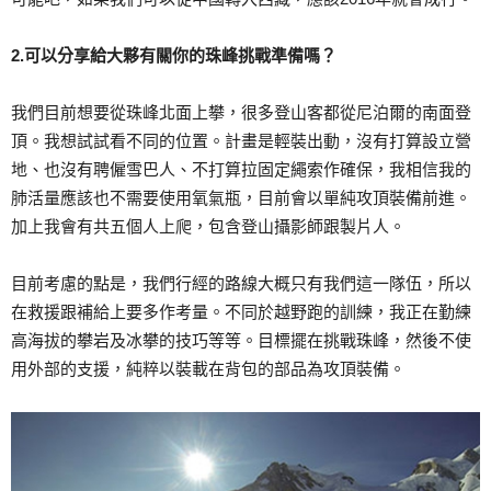
2.可以分享給大夥有關你的珠峰挑戰準備嗎？
我們目前想要從珠峰北面上攀，很多登山客都從尼泊爾的南面登
頂。我想試試看不同的位置。計畫是輕裝出動，沒有打算設立營
地、也沒有聘僱雪巴人、不打算拉固定繩索作確保，我相信我的
肺活量應該也不需要使用氧氣瓶，目前會以單純攻頂裝備前進。
加上我會有共五個人上爬，包含登山攝影師跟製片人。
目前考慮的點是，我們行經的路線大概只有我們這一隊伍，所以
在救援跟補給上要多作考量。不同於越野跑的訓練，我正在勤練
高海拔的攀岩及冰攀的技巧等等。目標擺在挑戰珠峰，然後不使
用外部的支援，純粹以裝載在背包的部品為攻頂裝備。