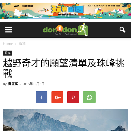
Home
報導
報導
越野奇才的願望清單及珠峰挑
戰
By
鄭匡寓
-
2015年12月2日