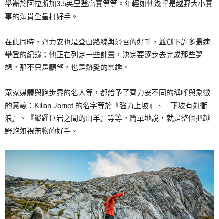
舉辦於阿拉斯加3.5英里登高賽等等。年輕如他幾乎是越野大小賽
事的滿貫全壘打好手。
在此同時，齊力安也是登山路線與滑雪的好手，並創下許多最速
攀登的紀錄；他正在列定一些計畫，決定要逐步去完成那些夢
想，那不只是願望，也是熱愛的樂趣。
眾家媒體與跑步界的名人等，都給予了齊力安不同的稱呼與象徵
的意義：Kilian Jornet 的名字等於『強力上坡』、『下坡有如衝
浪』、『縱躍巨岩之間的山羊』等等，簡單地說，就是整個把越
野跑如視無物的好手。