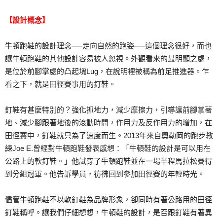
【設計概念】
牛頓跑鞋的設計理念──走向自然的跑姿──這個理念很好，而也
讓牛頓跑鞋的其他設計容易被人忽視。外觀看來的最明顯之處，
是位於前腳掌處的凸起塊Lug，在說明裡被稱為前足推進器。乍
看之下，就是田徑賽事用的釘鞋。
釘鞋有甚麼特別的？強化抓地力，減少摩擦力，引導讓前腳掌著
地、減少腳跟著地後的滾動時間，作用力及反作用力的增加，在
田徑賽中，釘鞋就只為了速度而生。2013年來自奧勒岡的跑步教
練Joe E.曾經對牛頓跑鞋發表感想：「牛頓鞋的設計是可以用在
公路上的軟釘鞋。」他試穿了牛頓跑鞋並在一場半程馬拉松賽得
到分組冠軍。他告訴學員，彷彿回到參加田徑賽的年輕時光。
儘管牛頓跑鞋不以軟釘鞋為品牌形象，卻同時有著公路用的田徑
釘鞋稱呼。讓我們仔細想想，牛頓鞋的設計，是否跟釘鞋有著異