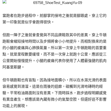
當跑者在跑步過程中，前腳掌的接地之後就是腳跟處，穿上它的
第一印象就是似乎會跑得很快。
但跑一陣子之後就會查覺與不同品牌鞋款其中的差異，穿上牛頓
跑鞋會縮短接地時間以及步頻將會小小地提升，而相對換來的是
的小腿的痠痛與心肺換氧量。所以第一次穿上牛頓跑鞋的首要重
點，就是里程數要緩增，而不是一次穿上就跑十公里，應該從三
公里開始慢慢提升。小腿的痠痛代表你使用了人體最強健的肌肉
阿基里斯腱。
但牛頓跑鞋也有盲點，因為接地面積小，所以在水濕光滑的表面
容易感覺到滑溜。這是在雨後的迴廊，碰觸到光滑地磚時的經
驗。平常柏油路面則沒有差異。下雨時踩水，跑步過程明顯感覺
有異音產生，想應該是內藏有微小的氣墊空腔，但還好這不影響
功能上的展現。