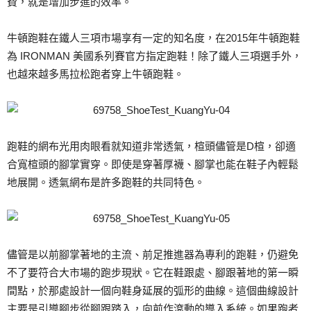
費，就是增加步進的效率。
牛頓跑鞋在鐵人三項市場享有一定的知名度，在2015年牛頓跑鞋
為 IRONMAN 美國系列賽官方指定跑鞋！除了鐵人三項選手外，
也越來越多馬拉松跑者穿上牛頓跑鞋。
跑鞋的網布光用肉眼看就知道非常透氣，楦頭儘管是D楦，卻適
合寬楦頭的腳掌實穿。即使是穿著厚襪、腳掌也能在鞋子內輕鬆
地展開。透氣網布是許多跑鞋的共同特色。
儘管是以前腳掌著地的主流、前足推進器為專利的跑鞋，仍避免
不了要符合大市場的跑步現狀。它在鞋跟處、腳跟著地的第一瞬
間點，於那處設計一個向鞋身延展的弧形的曲線。這個曲線設計
主要是引導腳步從腳跟踏入，向前作滾動的導入系統。如果跑者