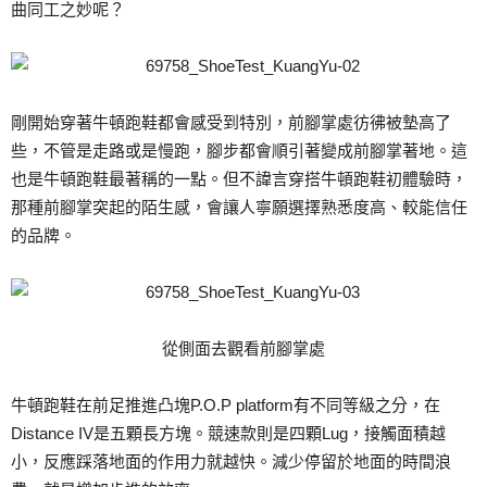
曲同工之妙呢？
剛開始穿著牛頓跑鞋都會感受到特別，前腳掌處彷彿被墊高了
些，不管是走路或是慢跑，腳步都會順引著變成前腳掌著地。這
也是牛頓跑鞋最著稱的一點。但不諱言穿搭牛頓跑鞋初體驗時，
那種前腳掌突起的陌生感，會讓人寧願選擇熟悉度高、較能信任
的品牌。
從側面去觀看前腳掌處
牛頓跑鞋在前足推進凸塊P.O.P platform有不同等級之分，在
Distance IV是五顆長方塊。競速款則是四顆Lug，接觸面積越
小，反應踩落地面的作用力就越快。減少停留於地面的時間浪