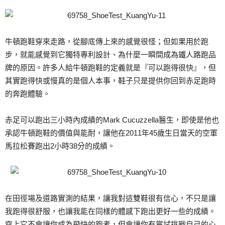
牛頓跑鞋穿來走路，從腳底傳上來的感覺很怪；但如果用於跑
步，就能感覺到它獨特專利設計、為什麼一瞬間成為鐵人路跑品
牌的原因。許多人給牛頓跑鞋的定義就是『可以跑得很快』，但
其實跑得快或慢真的是個人本事，鞋子只是提供你回到赤足跑時
的奔跑體驗。
赤足可以跑出三小時內成績的Mark Cucuzzella醫生，即使是他也
承認牛頓跑鞋的價值與能耐，讓他在2011年45歲生日當天的空軍
馬拉松賽跑出2小時38分的成績。
在田徑場及道路實測的結果，讓我對這雙鞋很有信心，不只是讓
我跑得很舒服，也讓我能在同樣的體感下跑出更好一些的成績。
穿上它不會讓你成為飛快的跑者，但會讓你有嘗試挑戰自己的心