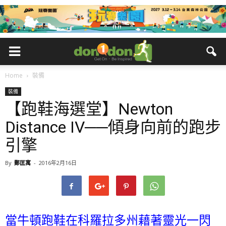
Home
裝備
裝備
【跑鞋海選堂】Newton
Distance IV──傾身向前的跑步
引擎
By
鄭匡寓
-
2016年2月16日
當牛頓跑鞋在科羅拉多州藉著靈光一閃