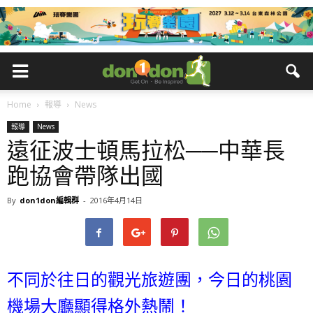
Home
報導
News
報導
News
遠征波士頓馬拉松──中華長
跑協會帶隊出國
By
don1don編輯群
-
2016年4月14日
不同於往日的觀光旅遊團，今日的桃園
機場大廳顯得格外熱鬧！