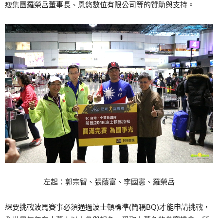
瘦集團羅榮岳董事長、恩悠數位有限公司等的贊助與支持。
左起：郭宗智、張蔭富、李國憲、羅榮岳
想要挑戰波馬賽事必須通過波士頓標準(簡稱BQ)才能申請挑戰，