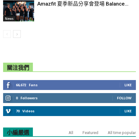
Amazfit 夏季新品分享會登場 Balance...
News
關注我們
66,672
Fans
LIKE
0
Followers
FOLLOW
70
Videos
LIKE
小編嚴選
All
Featured
All time popular