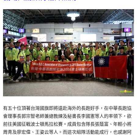
有五十位頂著台灣國旗即將遠赴海外的長跑好手，在中華長跑協
會理事長郭宗智老師兼總教練及秘書長李國憲等人的率領下，欲
前往美國征戰波士頓馬拉松賽。成員包含隊長張蔭富、年輕小將
周青及廖宏偉、王姿云等人。而這次組隊活動能成行，也感謝阿