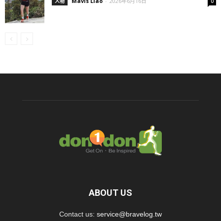
Mavis Liao
-
2026年6月16日
人物
0
ABOUT US
Contact us:
service@bravelog.tw