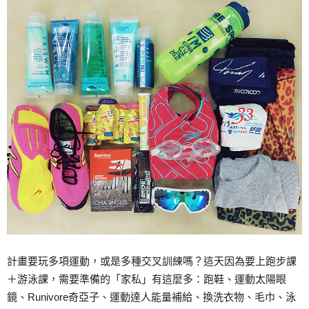
計畫要玩多項運動，或是多種交叉訓練嗎？這天因為要上跑步課
＋游泳課，需要準備的「家私」有這麼多：跑鞋、運動太陽眼
鏡、Runivore奇亞子、運動達人能量補給、換洗衣物、毛巾、泳