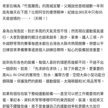
老家在稱為「竹風蘭雨」的雨城宜蘭，父親說他曾經細數一年到
底有幾天在下雨？比照阿甘的傻愣精神，紀錄出365天中只有65
天是放晴的⋯⋯。（天啊！）
身為台灣島民，對於多雨的天氣見怪不怪；然而現在運動風氣盛
行，大家對健康的關注也越來越多：跑步、單車、鐵人三項、戶
外越野等等的賽事每週末都在台灣各大縣市熱鬧開賽。想要以平
日練習來準備賽事或是個人訓練目標時，貼心的裝備就很重要！
說到各形各色的裝備，每個人喜好的環肥燕瘦都不同，不過不出
一個原則，就是：「先求帥在求快；」除了外觀之外，更重要的
是ALL IN ONE的實用性：防水、攜帶方便、空間大與小型功能分
類隔層。保護我們的跑鞋、運動服裝、太陽眼鏡和3C用品等等。
如果有個包包裝下整組運動裝備——甚至可以把工作需要用的筆
電、筆記本、資料夾等等哩哩叩叩的東西裝好、裝滿，背起來又
舒服不腰酸背痛，是不是會讓自己的運動效率和意願大大加分