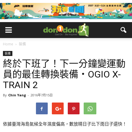
Home
裝備
裝備
終於下班了！下一分鐘變運動
員的最佳轉換裝備・OGIO X-
TRAIN 2
By
Chin Yang
-
2016年7月15日
依據臺灣海島氣候全年濕度偏高，數放晴日子比下雨日子還快！