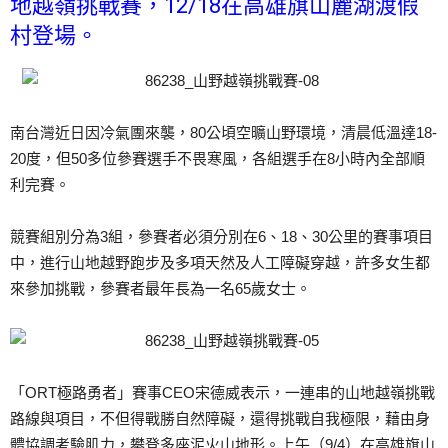
地越嶺挑戰賽，12/18在高雄旗山麗湖渡假
村登場。
南台灣近日因冷氣團來襲，80公頃空曠山野環境，清晨低溫達18-
20度，但50多位參賽選手不畏寒風，各組選手在8小時內全部順
利完賽。
競賽組別分為3組，參賽者必須分別在6、18、30公里的賽事項目
中，進行山地越野跑步及多項天然及人工障礙穿越，許多女生都
來參加挑戰，參賽者最年長為一名65歲女士。
「ORT極路勇者」賽事CEO宋德威表示，一連串的山地越嶺挑戰
路線與項目，不但得戰勝自然障礙，還得挑戰自我極限，藉由身
體協調考驗肌力，攀登多座泥火山地形。上午（9/4）在高雄旗山