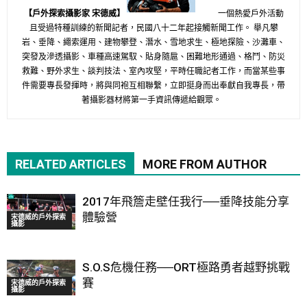
【戶外探索攝影家 宋德威】
一個熱愛戶外活動
且受過特種訓練的新聞記者，民國八十二年起接觸新聞工作。 舉凡攀
岩、垂降、繩索運用、建物攀登、潛水、雪地求生、極地探險、沙灘車、
突發及滲透攝影、車種高速駕馭、貼身隨扈、困難地形通過、格鬥、防災
救難、野外求生、談判技法、室內攻堅，平時任職記者工作，而當某些事
件需要專長發揮時，將與同袍互相聯繫，立即挺身而出奉獻自我專長，帶
著攝影器材將第一手資訊傳遞給觀眾。
RELATED ARTICLES
MORE FROM AUTHOR
2017年飛簷走壁任我行──垂降技能分享
體驗營
宋德威的戶外探索
攝影
S.O.S危機任務──ORT極路勇者越野挑戰
賽
宋德威的戶外探索
攝影