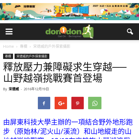
Home
專欄
宋德威的戶外探索攝影
專欄
宋德威的戶外探索攝影
釋放壓力兼障礙求生穿越──
山野越嶺挑戰賽首登場
By
宋德威
-
2016年12月19日
由屏東科技大學主辦的一項結合野外地形跑
步（原始林/泥火山/溪流）和山地縱走的山