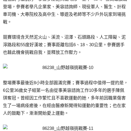
登場，參賽者舉凡企業家、美容諮詢師、現役軍人、醫生、計程
車司機、大專院校及高中生、導遊及老師等不少戶外玩家到場挑
戰。
競賽環境含天然泥火山、溪流、沼澤、石頭路段、人工障礙、泥
濘路段和55度好漢坡；賽事距離包括6、18、30公里。參賽選手
也藉此機會挑戰自我，並釋放工作壓力。
整場賽事最後近8小時全部圓滿完賽；賽事過程中值得一提的是，
6公里36歲女子組第一名由從事美容諮詢工作10多年的選手陳佩
琪奪冠。曾經因工作繁忙且不喜歡運動的她，多年前因職業傷害
生了一場病痊癒後，在經由醫療新聞得知運動的重要性；也在家
人的鼓勵下，漸漸開始愛上運動。