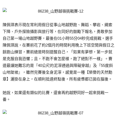
陳佩琪表示現在常利用假日從事山地越野跑、舞蹈、攀岩、繩索
下降、戶外探險攝影與旅行等，在同好的鼓勵下報名，勇敢參加
自己第一場山地越野賽，最後在01小時55分04秒完成挑戰。選手
陳佩琪說，在賽前花了約2個月的時間利用晚上下班空閒與假日之
餘跑山練習，賽前總是時刻提醒自己，「如果有夢想，第一步就
是克服自我恐懼；且，不跑不會怎麼樣，跑了絕對不一樣」。賽
道最讓她難忘的是『40公尺的泥濘通過與障礙穿越』及『55度斜
山地陡坡』，雖然完賽後全身泥濘，感覺是一種【榮譽的天然勳
章】灑掛在身上，在順利抵達終點後，所有疲憊都已拋在腦後。
她說，如果還有類似的比賽，還會再約越野同好一起來挑戰一
番。