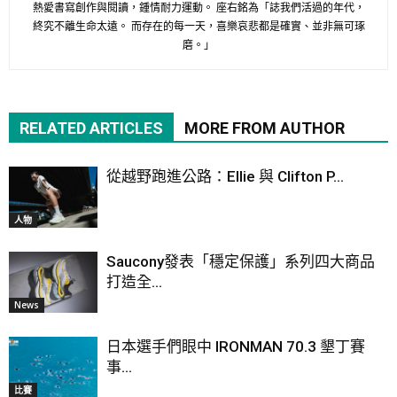
熱愛書寫創作與閱讀，鍾情耐力運動。 座右銘為「誌我們活過的年代，
終究不離生命太遠。 而存在的每一天，喜樂哀悲都是確實、並非無可琢
磨。」
RELATED ARTICLES
MORE FROM AUTHOR
從越野跑進公路：Ellie 與 Clifton P...
人物
Saucony發表「穩定保護」系列四大商品
打造全...
News
日本選手們眼中 IRONMAN 70.3 墾丁賽
事...
比賽