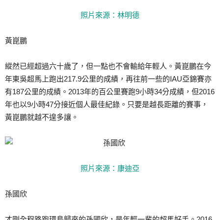
照片來源：林明德
黃崑鵬
縱然已經超過六十歲了，但一點也不會輸給年輕人。黃崑鵬在今
年東吳超馬上跑出217.9公里的成績，再往前一些的IAU亞錦賽亦
有187公里的成績。2013年的百公里賽跑9小時34分成績，但2016
年也以9小時47分接近個人最佳紀錄。只要是越長距離的賽事，
黃崑鵬就越不遑多讓。
照片來源：康迪亞
孫國欣
才剛全程路跑環島歸來的孫國欣，是年輕一輩的超馬好手。2016