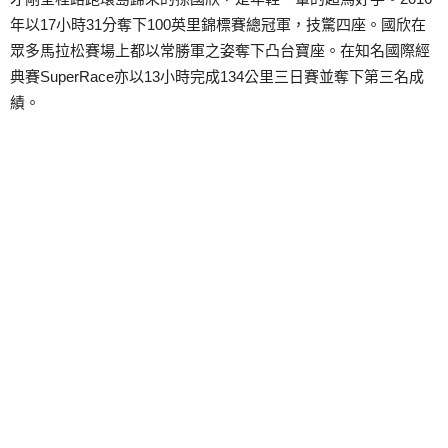
年以17小時31分奪下100英里錦標賽總冠軍，技驚四座。國欣在
眾多馬拉松賽場上都以常勝軍之姿奪下凸台寶座。在知名國際經
典賽SuperRace亦以13小時完成134公里三日賽並奪下第三名成
績。