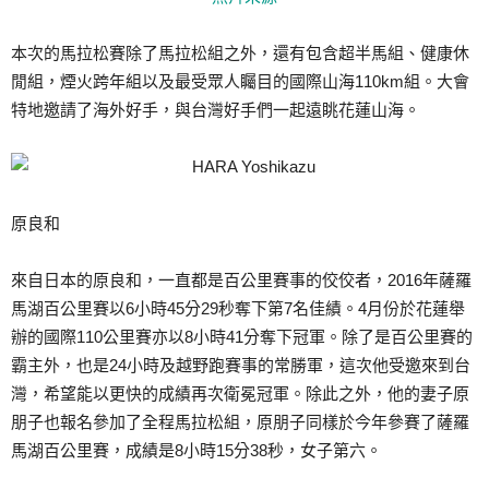
本次的馬拉松賽除了馬拉松組之外，還有包含超半馬組、健康休
閒組，煙火跨年組以及最受眾人矚目的國際山海110km組。大會
特地邀請了海外好手，與台灣好手們一起遠眺花蓮山海。
原良和
來自日本的原良和，一直都是百公里賽事的佼佼者，2016年薩羅
馬湖百公里賽以6小時45分29秒奪下第7名佳績。4月份於花蓮舉
辦的國際110公里賽亦以8小時41分奪下冠軍。除了是百公里賽的
霸主外，也是24小時及越野跑賽事的常勝軍，這次他受邀來到台
灣，希望能以更快的成績再次衛冕冠軍。除此之外，他的妻子原
朋子也報名參加了全程馬拉松組，原朋子同樣於今年參賽了薩羅
馬湖百公里賽，成績是8小時15分38秒，女子第六。