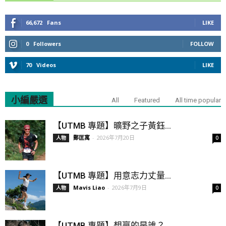
66,672
Fans
LIKE
0
Followers
FOLLOW
70
Videos
LIKE
小編嚴選
All
Featured
All time popular
【UTMB 專題】曠野之子黃鈺...
鄭匡寓
-
2026年7月20日
人物
0
【UTMB 專題】用意志力丈量...
Mavis Liao
-
2026年7月9日
人物
0
【UTMB 專題】想贏的是誰？...