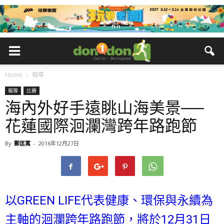
Home
報導
報導
比賽
海內外好手遠眺山海美景──
花蓮國際洄瀾灣跨年路跑節
By
鄭匡寓
-
2016年12月27日
以GREEN LIFE代表健康、環保與永續為
主軸的洄瀾跨年路跑節，將於12月31日