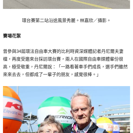
環台賽第二站沿途風景秀麗。林嘉欣／攝影。
賽場花絮
曾參與
34
屆環法自由車大賽的比利時資深媒體記者丹尼爾夫妻
檔，再度受邀來台採訪環台賽，兩人在國際自由車媒體輩份很
高，極受敬重，丹尼爾說：「一路看著車手們成長，選手們雖然
來來去去，但都成了一輩子的朋友，感覺很棒。」