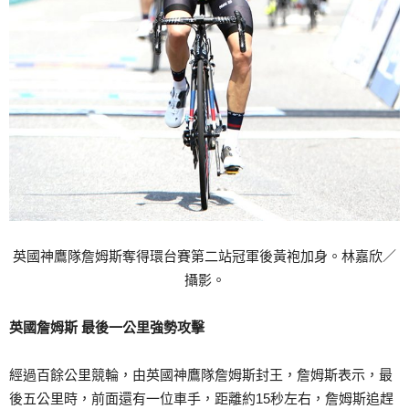
英國神鷹隊詹姆斯奪得環台賽第二站冠軍後黃袍加身。林嘉欣／
攝影。
英國詹姆斯 最後一公里強勢攻擊
經過百餘公里競輪，由英國神鷹隊詹姆斯封王，詹姆斯表示，最
後五公里時，前面還有一位車手，距離約15秒左右，詹姆斯追趕