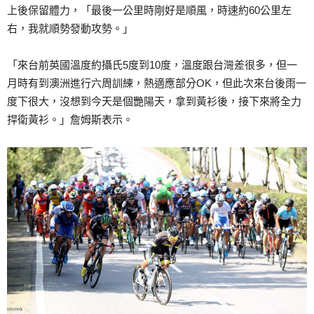
上後保留體力，「最後一公里時剛好是順風，時速約60公里左
右，我就順勢發動攻勢。」
「來台前英國溫度約攝氏5度到10度，溫度跟台灣差很多，但一
月時有到澳洲進行六周訓練，熱適應部分OK，但此次來台後雨一
度下很大，沒想到今天是個艷陽天，拿到黃衫後，接下來將全力
捍衛黃衫。」詹姆斯表示。