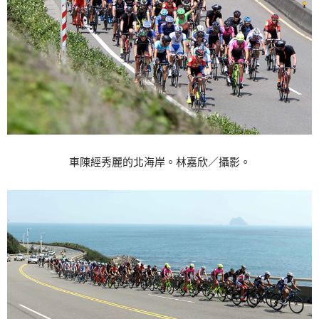
車陳經秀麗的北海岸。林嘉欣／攝影。