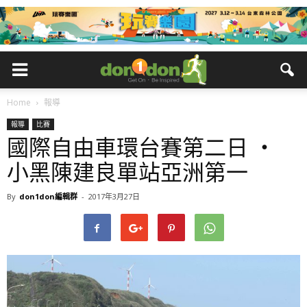
Home
報導
報導
比賽
國際自由車環台賽第二日 ‧
小黑陳建良單站亞洲第一
By
don1don編輯群
-
2017年3月27日