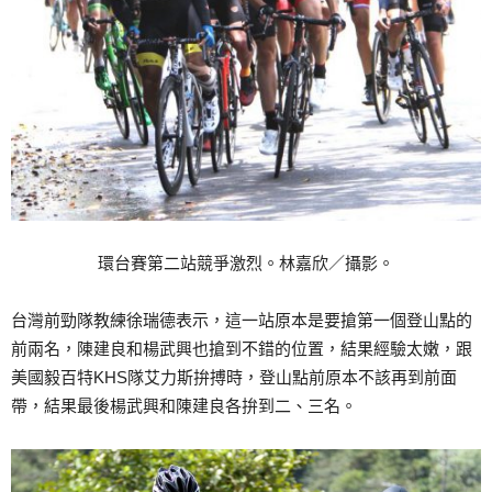
環台賽第二站競爭激烈。林嘉欣／攝影。
台灣前勁隊教練徐瑞德表示，這一站原本是要搶第一個登山點的
前兩名，陳建良和楊武興也搶到不錯的位置，結果經驗太嫩，跟
美國毅百特
KHS
隊艾力斯拚搏時，登山點前原本不該再到前面
帶，結果最後楊武興和陳建良各拚到二、三名。