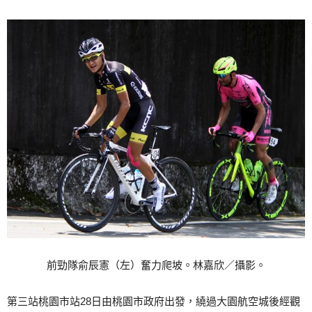
前勁隊俞辰憲（左）奮力爬坡。林嘉欣／攝影。
第三站桃園市站28日由桃園市政府出發，繞過大園航空城後經觀