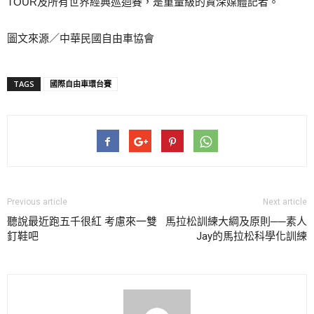
TOUR及所有世界經典巡迴賽，是重量級的資深媒體記者。
圖文來源／中華民國自由車協會
TAGS
國際自由車環台賽
Previous article
Next article
聽說最近跑五千很紅 考慮來一雙
馬拉松訓練大綱及原則──素人
釘鞋吧
Jay的馬拉松科學化訓練