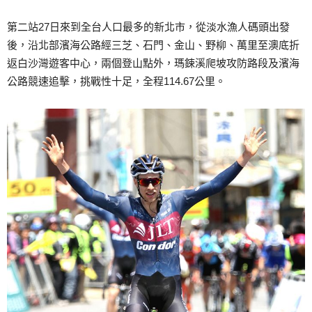
第二站27日來到全台人口最多的新北市，從淡水漁人碼頭出發
後，沿北部濱海公路經三芝、石門、金山、野柳、萬里至澳底折
返白沙灣遊客中心，兩個登山點外，瑪鋉溪爬坡攻防路段及濱海
公路競速追擊，挑戰性十足，全程114.67公里。