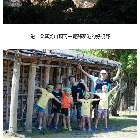
跑上畚箕湖山頂可一覽蘇澳港的好視野