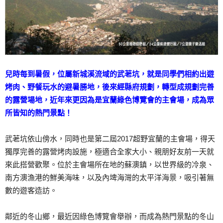
兒時每到暑假，位屬新城溪流域的武荖坑，就是同學們相約出遊
烤肉、野餐玩水的避暑勝地，後來經縣府規劃，轉型成規劃完善
的露營場地，近年來更因為是宜蘭綠色博覽會的主會場，成為眾
所皆知的熱門景點！
武荖坑依山傍水，同時也是第二屆2017超野宜蘭的主會場，得天
獨厚完善的露營烤肉設施，極適合全家大小、親朋好友前一天就
來此搭營歡聚。位於主會場所在地的蘇澳鎮，以世界級的冷泉、
南方澳漁港的鮮美海味，以及內埤海灣的太平洋海景，吸引著無
數的遊客造訪。
鄰近的冬山鄉，最近因綠色博覽會舉辦，而成為熱門景點的冬山