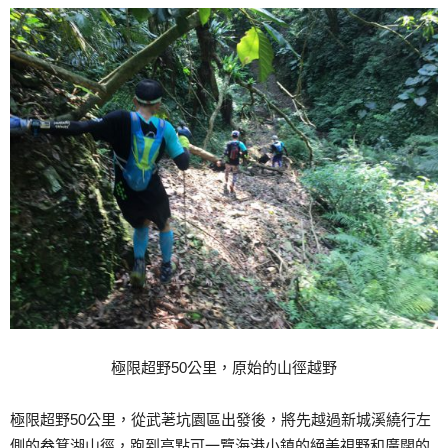
極限超野50公里，原始的山徑越野
極限超野50公里，從武荖坑園區出發後，將先越過新城溪繞行左
側的畚箕湖山徑，跑到高點可一覽海港小鎮的絕美視野和廣闊的