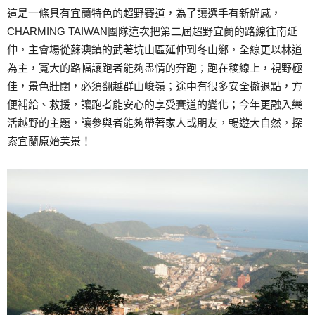
這是一條具有宜蘭特色的超野賽道，為了讓選手有新鮮感，
CHARMING TAIWAN團隊這次把第二屆超野宜蘭的路線往南延
伸，主會場從蘇澳鎮的武荖坑山區延伸到冬山鄉，全線更以林道
為主，寬大的路幅讓跑者能夠盡情的奔跑；跑在稜線上，視野極
佳，景色壯闊，必須翻越群山峻嶺；途中有很多安全撤退點，方
便補給、救援，讓跑者能安心的享受賽道的變化；今年更融入樂
活越野的主題，讓參與者能夠帶著家人或朋友，暢遊大自然，探
索宜蘭原始美景！