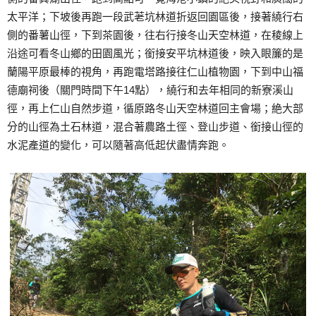
太平洋；下坡後再跑一段武荖坑林道折返回園區後，接著繞行右
側的番薯山徑，下到茶園後，往右行接冬山天空林道，在稜線上
沿途可看冬山鄉的田園風光；銜接安平坑林道後，映入眼簾的是
蘭陽平原最棒的視角，再跑電塔路接往仁山植物園，下到中山福
德廟祠後（關門時間下午14點），繞行和去年相同的新寮溪山
徑，再上仁山自然步道，循原路冬山天空林道回主會場；絶大部
分的山徑為土石林道，混合著農路土徑、登山步道、銜接山徑的
水泥產道的變化，可以隨著高低起伏盡情奔跑。