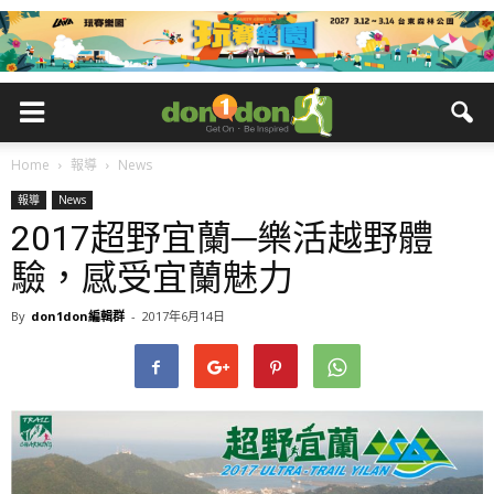
Home
報導
News
報導
News
2017超野宜蘭─樂活越野體
驗，感受宜蘭魅力
By
don1don編輯群
-
2017年6月14日