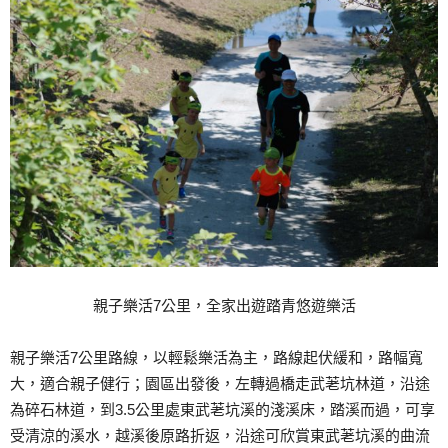
親子樂活7公里，全家出遊踏青悠遊樂活
親子樂活7公里路線，以輕鬆樂活為主，路線起伏緩和，路幅寬
大，適合親子健行；園區出發後，左轉過橋走武荖坑林道，沿途
為碎石林道，到3.5公里處東武荖坑溪的淺溪床，踏溪而過，可享
受清涼的溪水，越溪後原路折返，沿途可欣賞東武荖坑溪的曲流