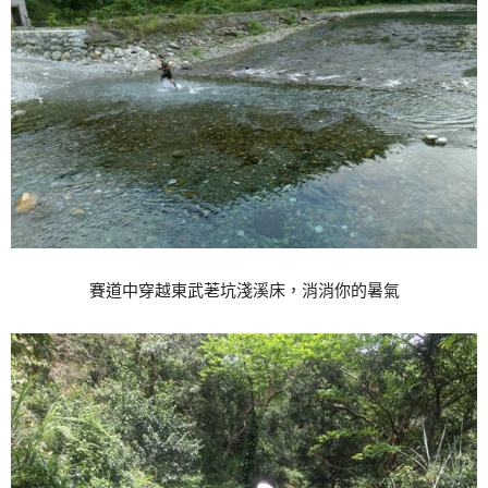
賽道中穿越東武荖坑淺溪床，消消你的暑氣