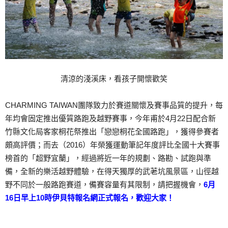
清涼的淺溪床，看孩子開懷歡笑
CHARMING TAIWAN團隊致力於賽道關懷及賽事品質的提升，每
年均會固定推出優質路跑及越野賽事，今年甫於4月22日配合新
竹縣文化局客家桐花祭推出「戀戀桐花全國路跑」，獲得參賽者
頗高評價；而去（2016）年榮獲運動筆記年度評比全國十大賽事
榜首的「超野宜蘭」，經過將近一年的規劃、路勘、試跑與準
備，全新的樂活越野體驗，在得天獨厚的武荖坑風景區，山徑越
野不同於一般路跑賽道，備賽容量有其限制，請把握機會，
6月
16日早上10時伊貝特報名網正式報名，歡迎大家！