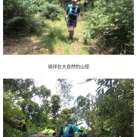
徜徉在大自然的山徑