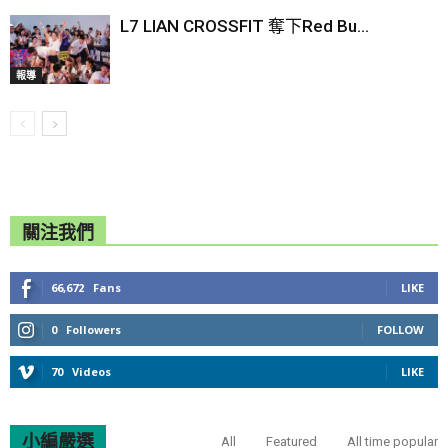
L7 LIAN CROSSFIT 奪下Red Bu...
報導
關注我們
66,672
Fans
LIKE
0
Followers
FOLLOW
70
Videos
LIKE
小編嚴選
All
Featured
All time popular