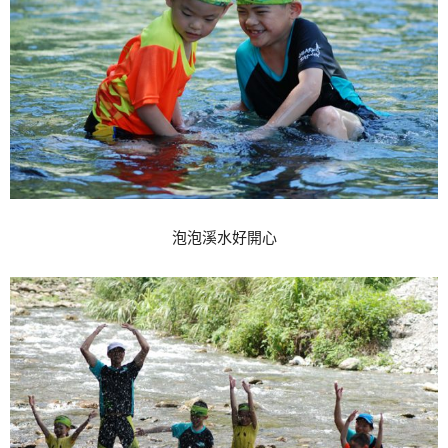
泡泡溪水好開心