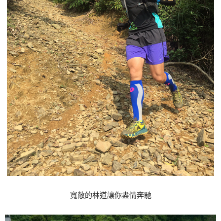
寬敞的林道讓你盡情奔馳