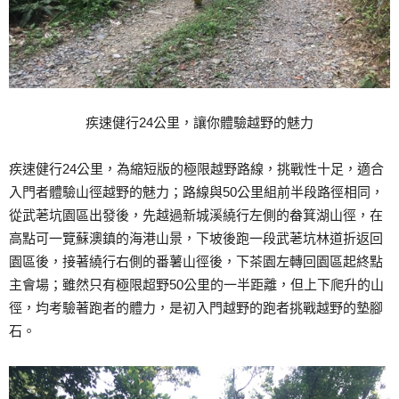
疾速健行24公里，讓你體驗越野的魅力
疾速健行24公里，為縮短版的極限越野路線，挑戰性十足，適合
入門者體驗山徑越野的魅力；路線與50公里組前半段路徑相同，
從武荖坑園區出發後，先越過新城溪繞行左側的畚箕湖山徑，在
高點可一覽蘇澳鎮的海港山景，下坡後跑一段武荖坑林道折返回
園區後，接著繞行右側的番薯山徑後，下茶園左轉回園區起終點
主會場；雖然只有極限超野50公里的一半距離，但上下爬升的山
徑，均考驗著跑者的體力，是初入門越野的跑者挑戰越野的墊腳
石。