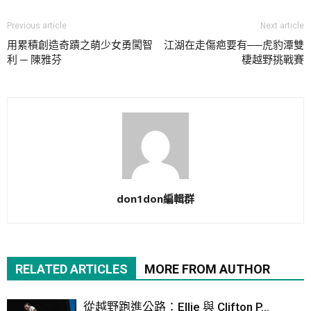
Previous article
Next article
用累積創造奇蹟之萌少女勇闖智
江湖在走傷疤要有──虎豹潭雙
利 ─ 陳雅芬
棲越野挑戰賽
don1don編輯群
RELATED ARTICLES
MORE FROM AUTHOR
從越野跑進公路：Ellie 與 Clifton P...