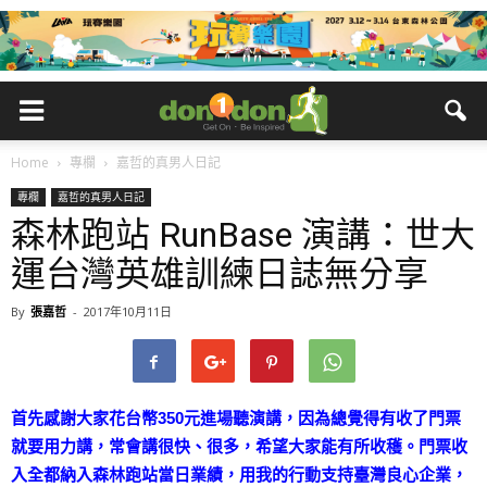
Home
專欄
嘉哲的真男人日記
專欄
嘉哲的真男人日記
森林跑站 RunBase 演講：世大
運台灣英雄訓練日誌無分享
By
張嘉哲
-
2017年10月11日
首先感謝大家花台幣350元進場聽演講，因為總覺得有收
了門票
就要用力講，常會講很快、很多，希望大家能有所收
穫。門票收
入全都納入森林跑站當日業績，用我的行動支持
臺灣良心企業，