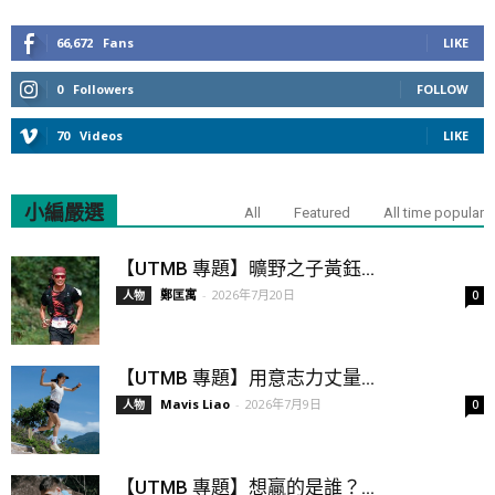
66,672
Fans
LIKE
0
Followers
FOLLOW
70
Videos
LIKE
小編嚴選
All
Featured
All time popular
【UTMB 專題】曠野之子黃鈺...
鄭匡寓
-
2026年7月20日
人物
0
【UTMB 專題】用意志力丈量...
Mavis Liao
-
2026年7月9日
人物
0
【UTMB 專題】想贏的是誰？...