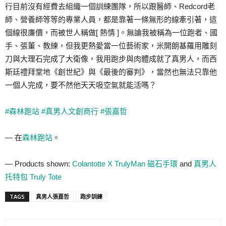
行目前
沒有經費去組織一個訓練團隊，所以跟醫師、Redcor
d老
師、營養師等等的專業人員，都是靠著一條無形的線牽
引著，這
個線很廉價，而被世人稱做[ 熱情 ]。無論我被稱為一位跑者、國
手、張董、教練，但我更熱
愛當一位藝術家，米開朗基羅用雕刻
刀與大理石完成了大衛
像，我用跑步與肉體成就了真男人，而西
斯廷禮拜堂地《創
世紀》與《最後的審判》，當然也無法只靠他
一個人完成，
要不然他天天吸空氣就能活嗎？
#森林跑站
#真男人文創商行
#張嘉哲
— 在
森林跑站
。
— Products shown:
Colantotte X TrulyMan 磁石手環
and
真男人
托特包 Truly Tote
TAGS
真男人張嘉哲
跑步訓練