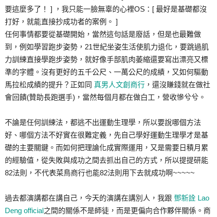
要這麼多了！ ] ，我只能一臉無辜的心裡OS：[ 最好是基礎都沒
打好，就能直接抄成功者的案例。 ]
任何事情都要從基礎開始，當然這句話是廢話，但是也最難
做
到，例如學習跑步姿勢，21世紀坐姿生活使肌力退化，
要跳過肌
力訓練直接學跑步姿勢，就好像手部肌肉萎縮還要
寫出漂亮又標
準的字體。沒有更好的五千公尺、一萬公尺的
成績，又如何驅動
馬拉松成績的提升？正如同
真男人文創商行
，還沒賺錢就在做社
會回饋(贊助長跑選手)，當然每個月
都在做白工，營收慘兮兮。
不論是任何訓練法，都逃不出運動生理學，所以要說哪個方
法
好、哪個方法不好實在很難定義，先自己學好運動生理學
才是基
礎的主要關鍵。而如何把理論化成實際運用，又是需
要日積月累
的經驗值，從失敗與成功之間去抓出自己的方式
，所以提提研能
82法則，不代表菜鳥商行也能82法則用
下去就成功啊~~~~~
過去都演講都在講自己，今天的演講在講別人，我跟
鄧新詮 Lao
Deng official
之間的關係不是師徒，而是更偏向合作夥伴關係。商