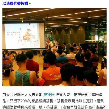
以消費代替按讚。
前天我跟腦婆大大去參加
提提研
股東大會，提提研刪了80%產
品，只留下20%的產品繼
續銷售，銷售量表現比以往更好。聽到
這腦婆就轉過來看我
一眼，彷彿說：[ 老娘早就告訴你商行產品不