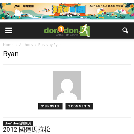
Home
Authors
Posts by Ryan
Ryan
318 POSTS
2 COMMENTS
don1don自製影片
2012 國道馬拉松