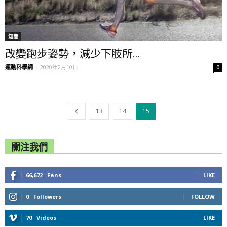
知識
改變跑步姿勢，減少下肢所...
運動科學網
-
2020年2月10日
0
13
14
15
關注我們
66,672
Fans
LIKE
0
Followers
FOLLOW
70
Videos
LIKE