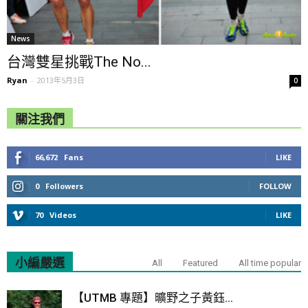
News
台灣雙星挑戰The No...
Ryan
-
2013年5月3日
0
關注我們
66,672
Fans
LIKE
0
Followers
FOLLOW
70
Videos
LIKE
小編嚴選
All
Featured
All time popular
【UTMB 專題】曠野之子黃鈺...