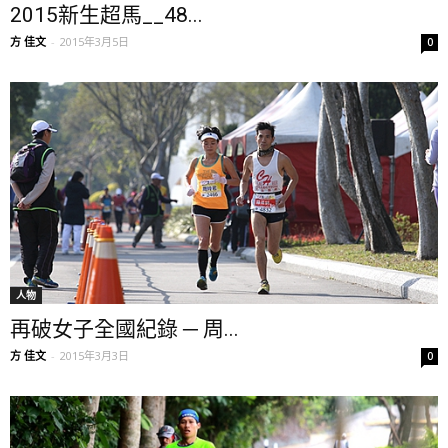
2015新生超馬__48...
方 佳文
-
2015年3月5日
0
人物
再破女子全國紀錄 ─ 周...
方 佳文
-
2015年3月3日
0