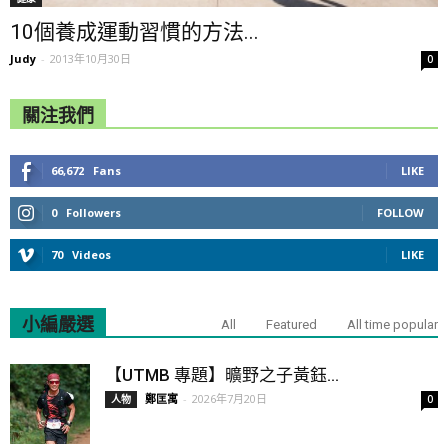
10個養成運動習慣的方法...
Judy
-
2013年10月30日
0
關注我們
66,672
Fans
LIKE
0
Followers
FOLLOW
70
Videos
LIKE
小編嚴選
All
Featured
All time popular
【UTMB 專題】曠野之子黃鈺...
鄭匡寓
-
2026年7月20日
人物
0