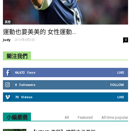
其他
運動也要美美的 女性運動...
Judy
-
2013年4月3日
0
關注我們
66,672
Fans
LIKE
0
Followers
FOLLOW
70
Videos
LIKE
小編嚴選
All
Featured
All time popular