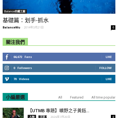
Balance的鐵工廠
基礎篇：划手-抓水
BalanceWu
-
2014年3月21日
0
關注我們
66,672
Fans
LIKE
0
Followers
FOLLOW
70
Videos
LIKE
小編嚴選
All
Featured
All time popular
【UTMB 專題】曠野之子黃鈺...
鄭匡寓
-
2026年7月20日
人物
0