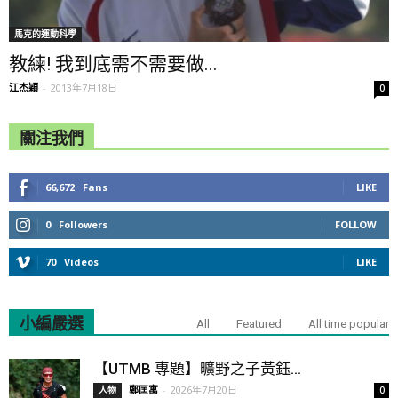
馬克的運動科學
教練! 我到底需不需要做...
江杰穎
-
2013年7月18日
0
關注我們
66,672
Fans
LIKE
0
Followers
FOLLOW
70
Videos
LIKE
小編嚴選
All
Featured
All time popular
【UTMB 專題】曠野之子黃鈺...
鄭匡寓
-
2026年7月20日
人物
0