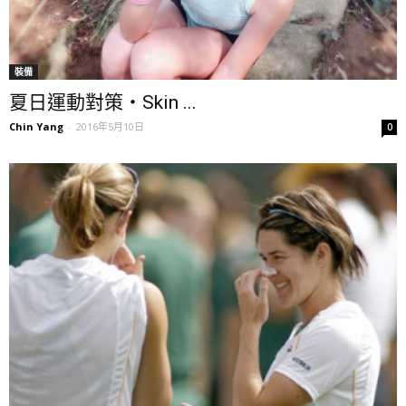
裝備
夏日運動對策・Skin ...
Chin Yang
-
2016年5月10日
0