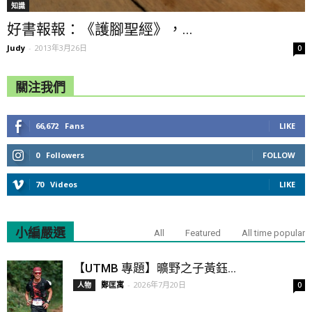
知識
好書報報：《護腳聖經》，...
Judy
-
2013年3月26日
0
關注我們
66,672
Fans
LIKE
0
Followers
FOLLOW
70
Videos
LIKE
小編嚴選
All
Featured
All time popular
【UTMB 專題】曠野之子黃鈺...
鄭匡寓
-
2026年7月20日
人物
0