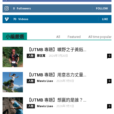
0
Followers
FOLLOW
70
Videos
LIKE
小編嚴選
All
Featured
All time popular
【UTMB 專題】曠野之子黃鈺...
鄭匡寓
-
2026年7月20日
人物
0
【UTMB 專題】用意志力丈量...
Mavis Liao
-
2026年7月9日
人物
0
【UTMB 專題】想贏的是誰？...
Mavis Liao
-
2026年7月1日
人物
0