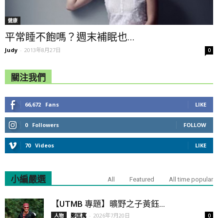
健康
平常睡不飽嗎？週末補眠也...
Judy
-
2013年8月27日
0
關注我們
66,672
Fans
LIKE
0
Followers
FOLLOW
70
Videos
LIKE
小編嚴選
All
Featured
All time popular
【UTMB 專題】曠野之子黃鈺...
鄭匡寓
-
2026年7月20日
人物
0