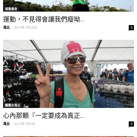
減重瘦身
運動，不見得會讓我們瘦呦...
馮云
-
2014年7月28日
0
鐵魔女馮云
心內那顆『一定要成為真正...
馮云
-
2014年7月9日
0