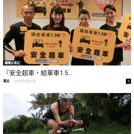
鐵魔女馮云
『安全超車，給單車1.5...
馮云
-
2014年6月19日
0