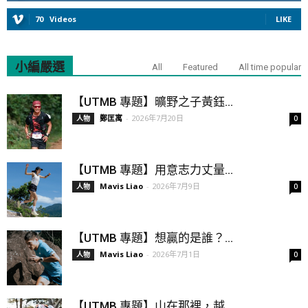
70
Videos
LIKE
小編嚴選
All
Featured
All time popular
【UTMB 專題】曠野之子黃鈺...
鄭匡寓
-
2026年7月20日
人物
0
【UTMB 專題】用意志力丈量...
Mavis Liao
-
2026年7月9日
人物
0
【UTMB 專題】想贏的是誰？...
Mavis Liao
-
2026年7月1日
人物
0
【UTMB 專題】山在那裡，越...