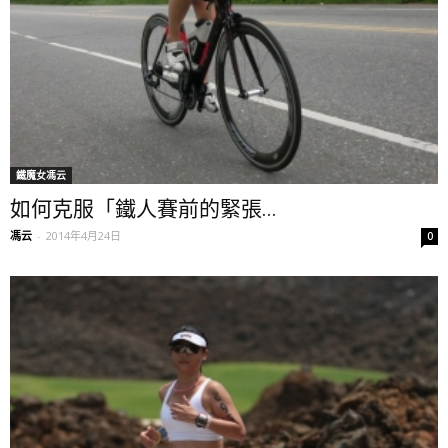
鐵魔女馮云
如何克服「鐵人賽前的緊張...
馮云
-
2014年4月24日
0