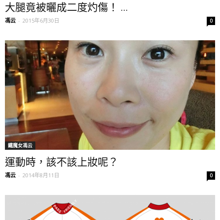
大腿竟被曬成二度灼傷！ ...
馮云
-
2015年6月30日
0
鐵魔女馮云
運動時，該不該上妝呢？
馮云
-
2014年8月11日
0