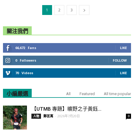
1
2
3
關注我們
66,672
Fans
LIKE
0
Followers
FOLLOW
70
Videos
LIKE
小編嚴選
All
Featured
All time popular
【UTMB 專題】曠野之子黃鈺...
鄭匡寓
-
2026年7月20日
人物
0