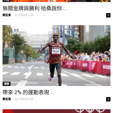
無關金牌與勝利 哈桑說你...
鄭匡寓
-
2021年8月16日
0
報導
帶來 2% 的運動表現 ...
鄭匡寓
-
2021年8月14日
0