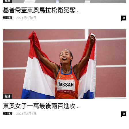
報導
基普喬蓋東奧馬拉松衛冕奪...
鄭匡寓
-
2021年8月8日
0
報導
東奧女子一萬最後兩百進攻...
鄭匡寓
-
2021年8月7日
0