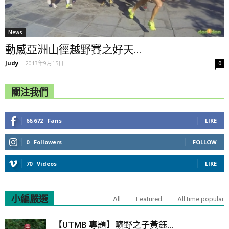
News
動感亞洲山徑越野賽之好天...
Judy
-
2013年9月15日
0
關注我們
66,672
Fans
LIKE
0
Followers
FOLLOW
70
Videos
LIKE
小編嚴選
All
Featured
All time popular
【UTMB 專題】曠野之子黃鈺...