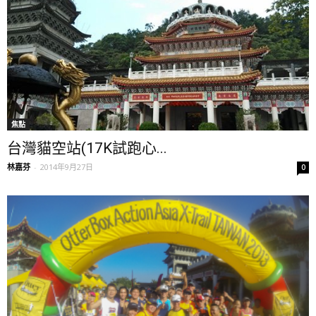
焦點
台灣貓空站(17K試跑心...
林嘉芬
-
2014年9月27日
0