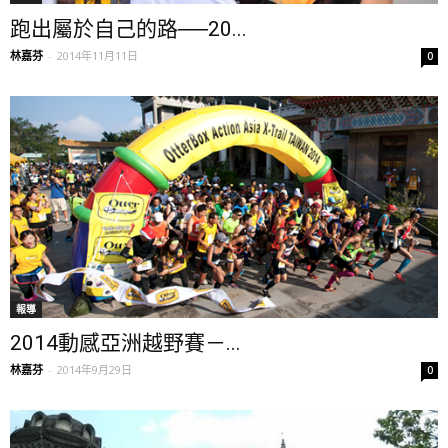
跑出屬於自己的路──20...
林嘉芬
-
2014年11月11日
0
報導
2014動感亞洲越野賽－...
林嘉芬
-
2014年9月29日
0