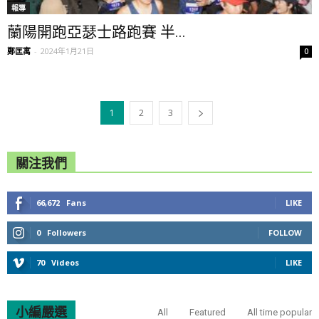
報導
蘭陽開跑亞瑟士路跑賽 半...
鄭匡寓
-
2024年1月21日
0
1
2
3
關注我們
66,672
Fans
LIKE
0
Followers
FOLLOW
70
Videos
LIKE
小編嚴選
All
Featured
All time popular