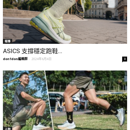
報導
ASICS 支撐穩定跑鞋...
don1don編輯群
-
2024年6月4日
0
人物