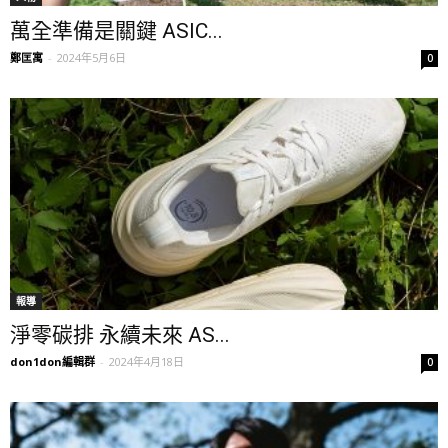
萬全準備是關鍵 ASIC...
鄭匡寓
-
2024年5月6日
0
報導
淨零碳排 永續未來 AS...
don1don編輯群
-
2024年4月18日
0