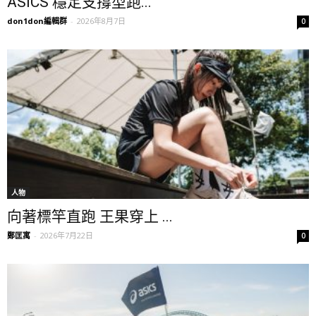
ASICS 穩定支撐型跑...
don1don編輯群
-
2026年8月7日
0
人物
向著標竿直跑 王果穿上 ...
鄭匡寓
-
2026年7月22日
0