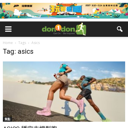
Home
Tags
Asics
Tag: asics
焦點