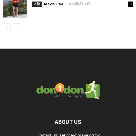
Mavis Liao
-
2026年6月16日
人物
0
ABOUT US
Contact us:
service@bravelog.tw