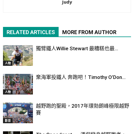
Judy
RELATED ARTICLES
MORE FROM AUTHOR
獨臂鐵人Willie Stewart 最糟糕也最...
人物
棄海軍投鐵人 奔跑吧！Timothy O’Don...
人物
越野跑的聖殿，2017年環勃朗峰極限越野
賽
影音