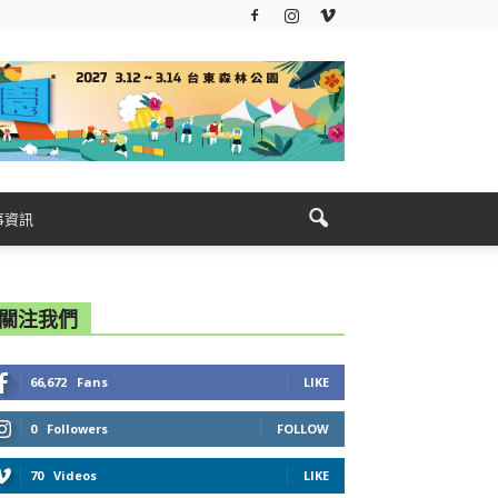
事資訊
關注我們
66,672
Fans
LIKE
0
Followers
FOLLOW
70
Videos
LIKE