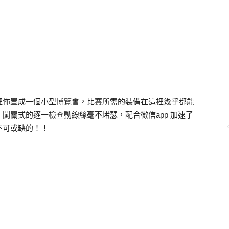
裡佈置成一個小型博覽會，比賽所需的裝備在這裡幾乎都能
闖關式的逐一檢查動線絲毫不堵瑟，配合微信app 加速了
不可或缺的！！