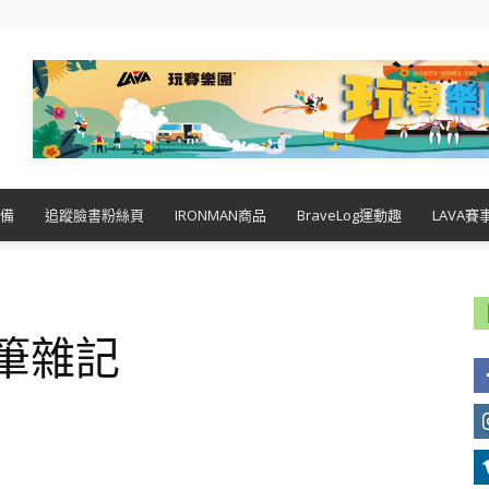
備
追蹤臉書粉絲頁
IRONMAN商品
BraveLog運動趣
LAVA賽
隨筆雜記