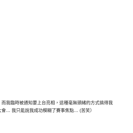
，而我臨時被通知要上台亮相，這種毫無頭緒的方式搞得我
會… 我只能說我成功模糊了賽事焦點… (苦笑）