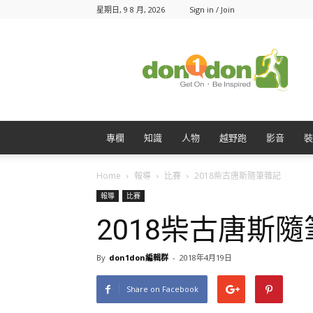
星期日, 9 8 月, 2026
Sign in / Join
Don1Don
動
一
動
專欄
知識
人物
越野跑
影音
裝
Home
報導
比賽
2018柴古唐斯隨筆雜記
報導
比賽
2018柴古唐斯
By
don1don編輯群
-
2018年4月19日
Share on Facebook