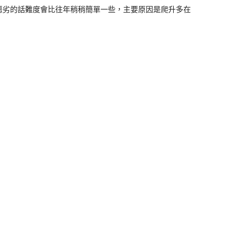
惡劣的話難度會比往年稍稍簡單一些，主要原因是爬升多在
。