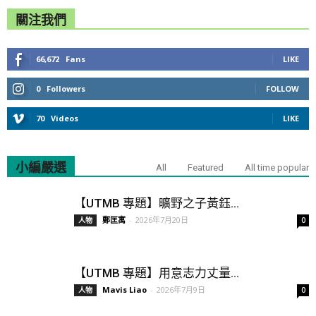
關注我們
66,672
Fans
LIKE
0
Followers
FOLLOW
70
Videos
LIKE
小編嚴選
All
Featured
All time popular
【UTMB 專題】曠野之子黃鈺...
鄭匡寓
-
2026年7月20日
人物
0
【UTMB 專題】用意志力丈量...
Mavis Liao
-
2026年7月9日
人物
0