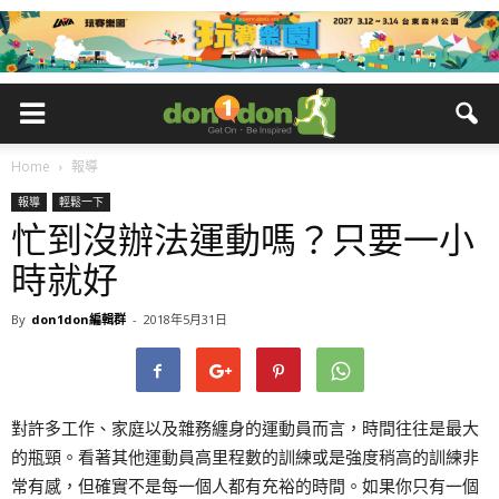
Home
報導
報導
輕鬆一下
忙到沒辦法運動嗎？只要一小
時就好
By
don1don編輯群
-
2018年5月31日
對許多工作、家庭以及雜務纏身的運動員而言，時間往往是最大
的瓶頸。看著其他運動員高里程數的訓練或是強度稍高的訓練非
常有感，但確實不是每一個人都有充裕的時間。如果你只有一個