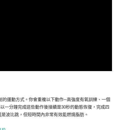
訓練所創的運動方式。你會重複以下動作─高強度有氧訓練、一個
以一分鐘完成這些動作後接續是30秒的動態恢復，完成四
或是波比跳，但短時間內非常有效能燃燒脂肪。
wU0