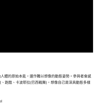
計，動物流觸動人體的原始本能，運作難以想像的動態姿勢。參與者會感
、跑酷、卡波耶拉(巴西戰舞)，想像自己是深具動態多樣
eI