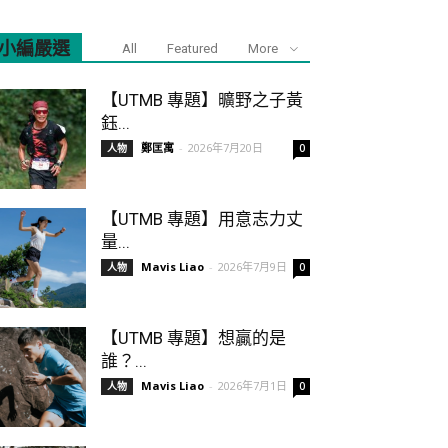
小編嚴選
All
Featured
More
【UTMB 專題】曠野之子黃
鈺...
鄭匡寓
-
2026年7月20日
人物
0
【UTMB 專題】用意志力丈
量...
Mavis Liao
-
2026年7月9日
人物
0
【UTMB 專題】想贏的是
誰？...
Mavis Liao
-
2026年7月1日
人物
0