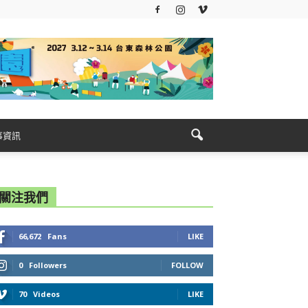
事資訊
關注我們
66,672
Fans
LIKE
0
Followers
FOLLOW
70
Videos
LIKE