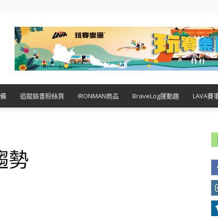
備
追蹤臉書粉絲頁
IRONMAN商品
BraveLog運動趣
LAVA賽
趨勢