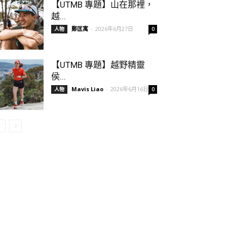
【UTMB 專題】山在那裡，
越...
鄭匡寓
-
2026年6月27日
人物
0
【UTMB 專題】越野精靈
侯...
Mavis Liao
-
2026年6月16日
人物
0