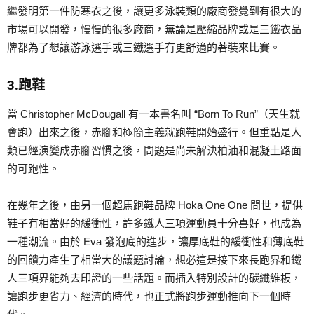
繼發明第一件防寒衣之後，讓更多泳裝類的廠商發覺到有很大的
市場可以開發，慢慢的很多廠商，無論是壓縮品牌或是三鐵衣品
牌都為了想讓游泳選手或三鐵選手有更舒適的著裝來比賽。
3.跑鞋
當 Christopher McDougall 有一本書名叫 “Born To Run”（天生就
會跑）出來之後，赤腳和極簡主義就跑鞋開始盛行。但重點是人
類已經演變成赤腳習慣之後，問題是尚未解決柏油和混凝土路面
的可跑性。
在幾年之後，由另一個超馬跑鞋品牌 Hoka One One 問世，提供
鞋子有相當好的緩衝性，許多鐵人三項運動員十分喜好，也成為
一種潮流。由於 Eva 發泡底的進步，讓厚底鞋的緩衝性和薄底鞋
的回饋力產生了相當大的議題討論，想必這是接下來長跑界和鐵
人三項界能夠去印證的一些話題。而插入特別設計的碳纖維板，
讓跑步更省力、經濟的時代，也正式將跑步運動推向下一個時