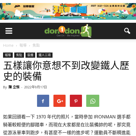
Home
報導
焦點
報導
焦點
裝備
鐵人三項
五樣讓你意想不到改變鐵人歷
史的裝備
By
陳 立恒
-
2022年9月17日
如果回頭看一下 1970 年代的照片，當時參加 IRONMAN 選手都
騎著較輕便的腳踏車，而現在大家都是在比裝備帥的呢，那究竟
從游泳單車到跑步，有甚麼不一樣的進步呢？運動員不斷精進能