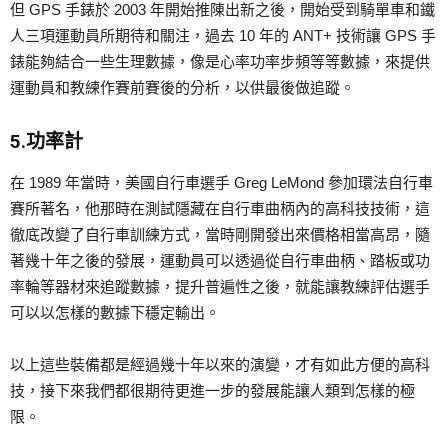
但 GPS 手錶於 2003 年開始推陳出新之後，開始受到騎單車和鐵
人三項運動員所期待和關注，過去 10 年的 ANT+ 技術讓 GPS 手
錶能夠結合一些生理數據，像是心率功率步頻等等數據，來提供
運動員和教練作賽前賽後的分析，以供最後做追蹤。
5.功率計
在 1989 年當時，美國自行車選手 Greg LeMond 參加環法自行車
賽所著名，他那時在測試隱藏在自行車曲柄內的高科技技術，這
徹底改變了自行車訓練方式，當時剛開發出來價格相當高昂，隨
著幾十年之後的發展，運動員可以透過從自行車曲柄、踏板或功
率輪等器材來追蹤數據，提升普遍性之後，就能讓教練評估選手
可以以怎樣的數據下穩定輸出。
以上這些裝備都是經過幾十年以來的演變，才有如此方便的高科
技，接下來我們都很期待更進一步的發展能讓人類到怎樣的極
限。