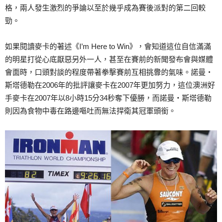
格，兩人發生激烈的爭論以至於幾乎成為賽後派對的第二回較
勁。
如果閱讀麥卡的著述《I’m Here to Win》，會知道這位自信滿滿
的明星打從心底厭惡另外一人，甚至在賽前的新聞發布會與媒體
會面時，口頭對談的程度帶著拳擊賽前互相挑釁的氣味。諾曼‧
斯塔德勒在2006年的批評讓麥卡在2007年更加努力，這位澳洲好
手麥卡在2007年以8小時15分34秒奪下優勝，而諾曼‧斯塔德勒
則因為食物中毒在路邊嘔吐而無法捍衛其冠軍頭銜。