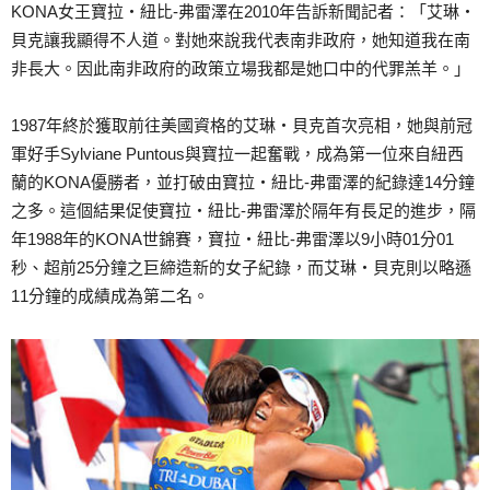
KONA女王寶拉‧紐比-弗雷澤在2010年告訴新聞記者：「艾琳‧
貝克讓我顯得不人道。對她來說我代表南非政府，她知道我在南
非長大。因此南非政府的政策立場我都是她口中的代罪羔羊。」
1987年終於獲取前往美國資格的艾琳‧貝克首次亮相，她與前冠
軍好手Sylviane Puntous與寶拉一起奮戰，成為第一位來自紐西
蘭的KONA優勝者，並打破由寶拉‧紐比-弗雷澤的紀錄達14分鐘
之多。這個結果促使寶拉‧紐比-弗雷澤於隔年有長足的進步，隔
年1988年的KONA世錦賽，寶拉‧紐比-弗雷澤以9小時01分01
秒、超前25分鐘之巨締造新的女子紀錄，而艾琳‧貝克則以略遜
11分鐘的成績成為第二名。