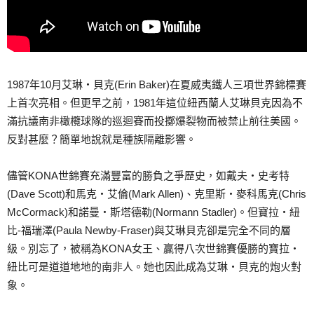
1987年10月艾琳‧貝克(Erin Baker)在夏威夷鐵人三項世界錦標賽
上首次亮相。但更早之前，1981年這位紐西蘭人艾琳貝克因為不
滿抗議南非橄欖球隊的巡迴賽而投擲爆裂物而被禁止前往美國。
反對甚麼？簡單地說就是種族隔離影響。
儘管KONA世錦賽充滿豐富的勝負之爭歷史，如戴夫‧史考特
(Dave Scott)和馬克‧艾倫(Mark Allen)、克里斯‧麥科馬克(Chris
McCormack)和諾曼‧斯塔德勒(Normann Stadler)。但寶拉‧紐
比-福瑞澤(Paula Newby-Fraser)與艾琳貝克卻是完全不同的層
級。別忘了，被稱為KONA女王、贏得八次世錦賽優勝的寶拉‧
紐比可是道道地地的南非人。她也因此成為艾琳‧貝克的炮火對
象。