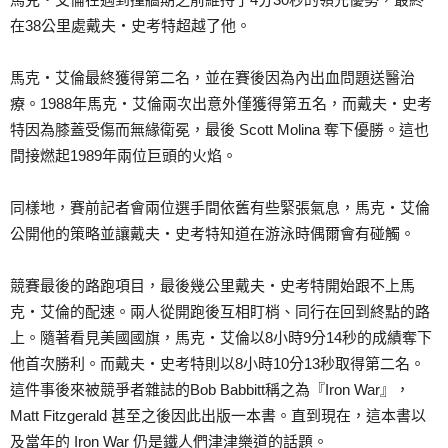
在38公里處戴夫‧史考特超越了他。
馬克‧艾倫最終獲得第二名，並在賽後因為內出血問題送醫治
療。1988年馬克‧艾倫兩次出意外僅獲得第五名，而戴夫‧史考
特因為膝蓋受傷而無緣衛冕，最後 Scott Molina 奪下優勝。這也
間接燃起1989年兩位巨頭的火焰。
同樣地，賽前記者會兩位選手間依舊有些緊張氣息，馬克‧艾倫
公開他的策略並讓戴夫‧史考特知道在游泳時偶爾會有碰觸。
競賽最後的路跑項目，最後幾公里戴夫‧史考特開始跟不上馬
克‧艾倫的配速。兩人從開跑後互相盯梢、同行在回到終點的路
上。隨著看見美國國旗，馬克‧艾倫以8小時9分14秒的成績奪下
他首次勝利。而戴夫‧史考特則以8小時10分13秒取得第二名。
這件事後來被競爭者雜誌的Bob Babbitt稱之為『Iron War』，
Matt Fitzgerald 甚至之後因此出版一本書。直到現在，這本書以
及當年的 Iron War 仍是鐵人們津津樂道的話題。