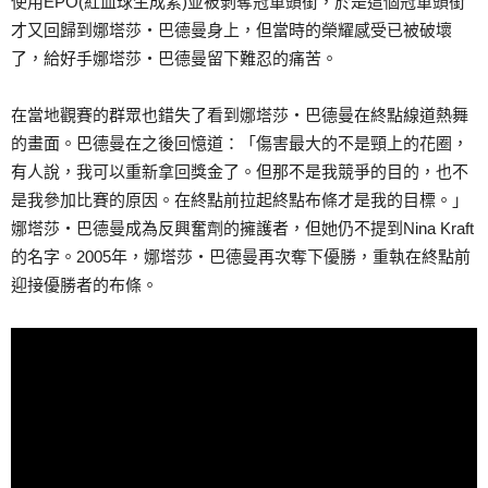
使用EPO(紅血球生成素)並被剝奪冠軍頭銜，於是這個冠軍頭銜
才又回歸到娜塔莎‧巴德曼身上，但當時的榮耀感受已被破壞
了，給好手娜塔莎‧巴德曼留下難忍的痛苦。
在當地觀賽的群眾也錯失了看到娜塔莎‧巴德曼在終點線道熱舞
的畫面。巴德曼在之後回憶道：「傷害最大的不是頸上的花圈，
有人說，我可以重新拿回獎金了。但那不是我競爭的目的，也不
是我參加比賽的原因。在終點前拉起終點布條才是我的目標。」
娜塔莎‧巴德曼成為反興奮劑的擁護者，但她仍不提到Nina Kraft
的名字。2005年，娜塔莎‧巴德曼再次奪下優勝，重執在終點前
迎接優勝者的布條。