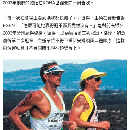
2003年他們的婚姻在KONA世錦賽前一周告吹。
「每一次在會場上看到她我都快瘋了。」彼得‧里德在賽後告訴
ESPN：「怎麼可能她贏得冠軍而我竟然沒有。」這對前夫婦在
2003年分別贏得優勝，彼得‧里德贏得第三次冠軍，洛瑞‧鮑登
贏得第二次冠軍。主辦單位不得不重新安排頒獎典禮順序，這樣
兩位運動員才不會同時出現在領獎台上。