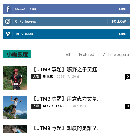
66,672
Fans
LIKE
0
Followers
FOLLOW
70
Videos
LIKE
小編嚴選
All
Featured
All time popular
【UTMB 專題】曠野之子黃鈺...
鄭匡寓
-
2026年7月20日
人物
0
【UTMB 專題】用意志力丈量...
Mavis Liao
-
2026年7月9日
人物
0
【UTMB 專題】想贏的是誰？...