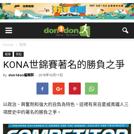
Home
報導
報導
焦點
KONA世錦賽著名的勝負之爭
By
don1don編輯群
-
2018年10月11日
以政治、興奮劑和強大的自負為特色，這裡有來自夏威夷鐵人三
項歷史中的著名的勝負之爭。