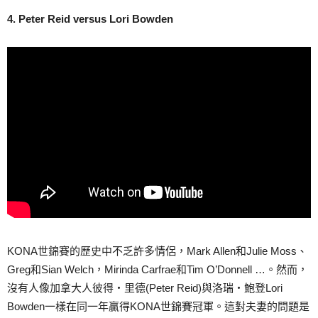
4. Peter Reid versus Lori Bowden
KONA世錦賽的歷史中不乏許多情侶，Mark Allen和Julie Moss、
Greg和Sian Welch，Mirinda Carfrae和Tim O’Donnell …。然而，
沒有人像加拿大人彼得‧里德(Peter Reid)與洛瑞‧鮑登Lori
Bowden一樣在同一年贏得KONA世錦賽冠軍。這對夫妻的問題是