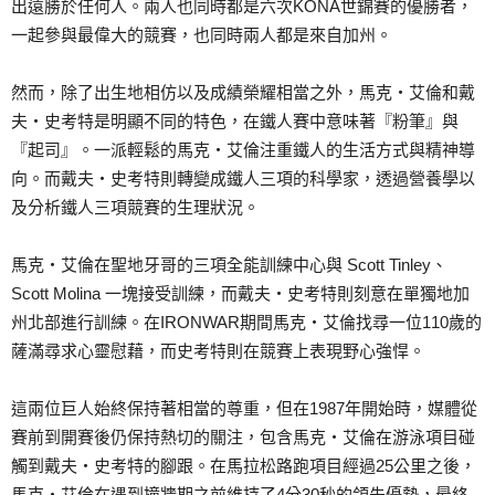
出遠勝於任何人。兩人也同時都是六次KONA世錦賽的優勝者，
一起參與最偉大的競賽，也同時兩人都是來自加州。
然而，除了出生地相仿以及成績榮耀相當之外，馬克‧艾倫和戴
夫‧史考特是明顯不同的特色，在鐵人賽中意味著『粉筆』與
『起司』。一派輕鬆的馬克‧艾倫注重鐵人的生活方式與精神導
向。而戴夫‧史考特則轉變成鐵人三項的科學家，透過營養學以
及分析鐵人三項競賽的生理狀況。
馬克‧艾倫在聖地牙哥的三項全能訓練中心與 Scott Tinley、
Scott Molina 一塊接受訓練，而戴夫‧史考特則刻意在單獨地加
州北部進行訓練。在IRONWAR期間馬克‧艾倫找尋一位110歲的
薩滿尋求心靈慰藉，而史考特則在競賽上表現野心強悍。
這兩位巨人始終保持著相當的尊重，但在1987年開始時，媒體從
賽前到開賽後仍保持熱切的關注，包含馬克‧艾倫在游泳項目碰
觸到戴夫‧史考特的腳跟。在馬拉松路跑項目經過25公里之後，
馬克‧艾倫在遇到撞牆期之前維持了4分30秒的領先優勢，最終