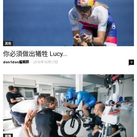
其他
你必須做出犧牲 Lucy...
don1don編輯群
-
2018年10月17日
0
報導