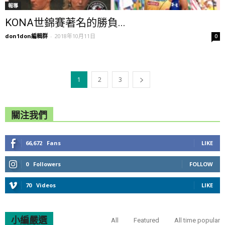
報導
KONA世錦賽著名的勝負...
don1don編輯群
-
2018年10月11日
0
1
2
3
關注我們
66,672
Fans
LIKE
0
Followers
FOLLOW
70
Videos
LIKE
小編嚴選
All
Featured
All time popular