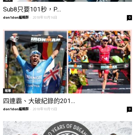
Sub8只要101秒，P...
don1don編輯群
-
2018年10月16日
0
報導
四連霸、大破紀錄的201...
don1don編輯群
-
2018年10月15日
0