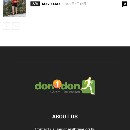
Mavis Liao
-
2026年6月16日
人物
0
ABOUT US
Contact us:
service@bravelog.tw