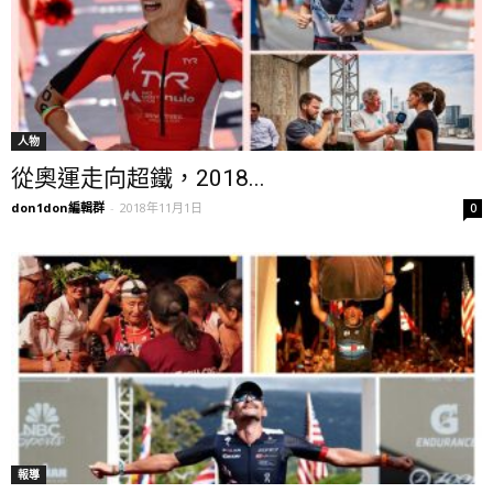
人物
從奧運走向超鐵，2018...
don1don編輯群
-
2018年11月1日
0
報導