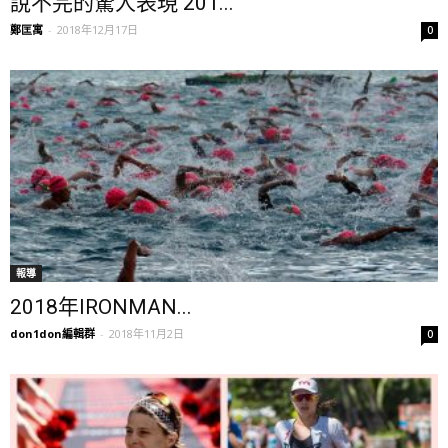
說不完的驚人表現 201...
鄭匡寓
-
2018年12月17日
0
報導
2018年IRONMAN...
don1don編輯群
-
2018年11月2日
0