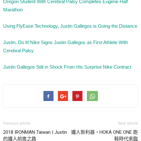
Oregon Student With Cerebral Palsy Completes Eugene Half
Marathon
Using FlyEase Technology, Justin Gallegos is Going the Distance
Justin, Do It! Nike Signs Justin Gallegos as First Athlete With
Cerebral Palsy
Justin Gallegos Still in Shock From His Surprise Nike Contract
Previous article
Next article
2018 IRONMAN Taiwan | Justin
鐵人新利器，HOKA ONE ONE 跑
的鐵人前進之路
鞋時代來臨