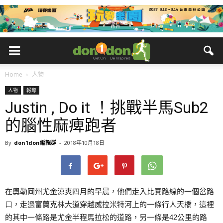
Home
人物
人物
報導
Justin , Do it ！挑戰半馬Sub2
的腦性麻痺跑者
By
don1don編輯群
-
2018年10月18日
在奧勒岡州尤金涼爽四月的早晨，他們走入比賽路線的一個岔路
口，走過富蘭克林大道穿越威拉米特河上的一條行人天橋，這裡
的其中一條路是尤金半程馬拉松的道路，另一條是42公里的路