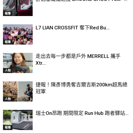
報導
L7 LIAN CROSSFIT 奪下Red Bu...
報導
走出去每一步都是戶外 MERRELL 攜手
Xtr...
人物
捷報！陳彥博勇奪吉爾吉斯200km超馬總
冠軍
人物
瑞士On昂跑 期間限定 Run Hub 跑者驛站...
報導