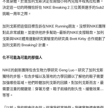
不是身體。於是加列戈斯決定在兩個小時內完成半程馬拉松賽。
決定這一切的時機恰好在 NIKE Breaking 2 三位菁英選手的Sub2
挑戰一周年之際。
加列戈斯把這個目標告訴在NIKE Running朋友，沒想到NIKE團隊
對此非常感動，並提供他許多幫助─最新的NIKE支撐鞋款。加列
戈斯與NIKE體育運動研究實驗室的研究員 Brett Kirby 合作規劃了
加列戈斯的 Breaking2 計畫。
化不可能為可能的那個人
NIKE的創新團隊包含生物力學研究 Geng Luo，研究了加列戈斯
獨特的步態，包含步幅以及落地的力學回饋以了解他的鞋子需要
加強哪些區域。他們聆聽加列戈斯的回饋，對加列戈斯而言，最
需要注重的關鍵是：穿著方便、鞋子前緣的耐久性、緩衝效果…
等等。
「以前，我的腳會往內拐，這讓我經常摔倒。我確實每週會跌倒