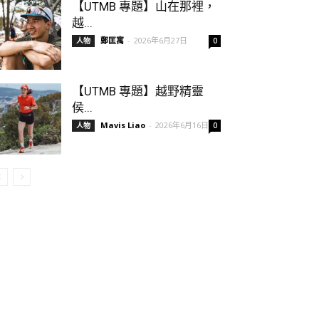
【UTMB 專題】山在那裡，
越...
鄭匡寓
-
2026年6月27日
人物
0
【UTMB 專題】越野精靈
侯...
Mavis Liao
-
2026年6月16日
人物
0