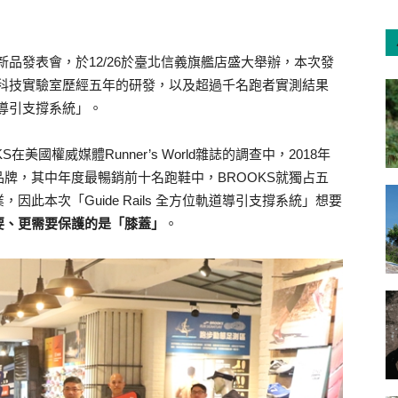
新品發表會，於12/26於臺北信義旗艦店盛大舉辦，本次發
部科技實驗室歷經五年的研發，以及超過千名跑者實測結果
軌道導引支撐系統」。
S在美國權威媒體Runner
’
s World雜誌的調查中，2018年
牌，其中年度最暢銷前十名跑鞋中，BROOKS就獨占五
此本次「Guide Rails 全方位軌道導引支撐系統」想要
要、更需要保護的是「膝蓋」
。