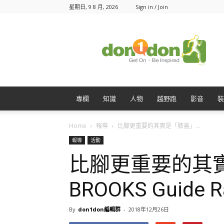
星期日, 9 8 月, 2026
Sign in / Join
Don1Don
動
一
動
專欄
知識
人物
越野跑
影音
裝
Home
報導
比腳更重要的其實是「膝蓋」...
報導
活動
比腳更重要的其
BROOKS Guide
By
don1don編輯群
-
2018年12月26日