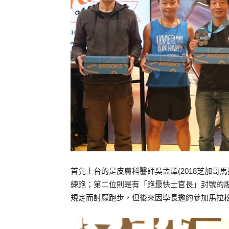
首先上台的是皮膚科醫師吳孟澤(2018芝加哥馬拉
練跑；第二位則是有「跑最快士官長」封號的廖國宇(
規定而討厭跑步，但後來因學長邀約參加馬拉