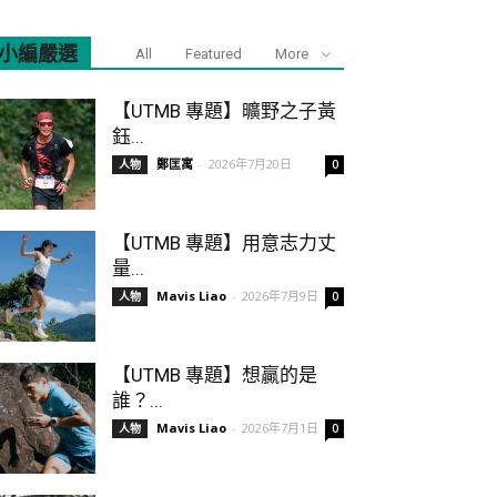
小編嚴選
All
Featured
More
【UTMB 專題】曠野之子黃
鈺...
鄭匡寓
-
2026年7月20日
人物
0
【UTMB 專題】用意志力丈
量...
Mavis Liao
-
2026年7月9日
人物
0
【UTMB 專題】想贏的是
誰？...
Mavis Liao
-
2026年7月1日
人物
0