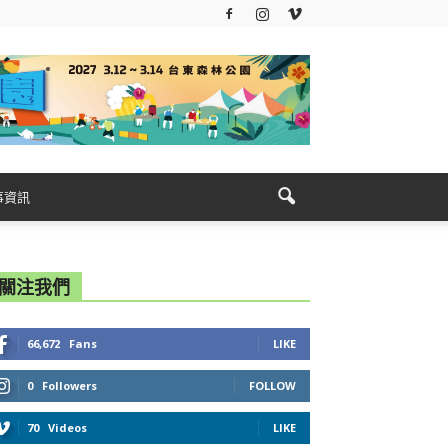
事資訊
關注我們
66,672
Fans
LIKE
0
Followers
FOLLOW
70
Videos
LIKE