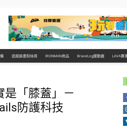
備
追蹤臉書粉絲頁
IRONMAN商品
BraveLog運動趣
LAVA賽
實是「膝蓋」－
 Rails防護科技