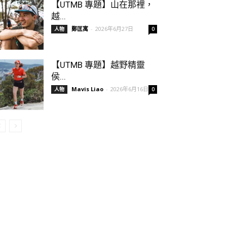
【UTMB 專題】山在那裡，
越...
鄭匡寓
-
2026年6月27日
人物
0
【UTMB 專題】越野精靈
侯...
Mavis Liao
-
2026年6月16日
人物
0