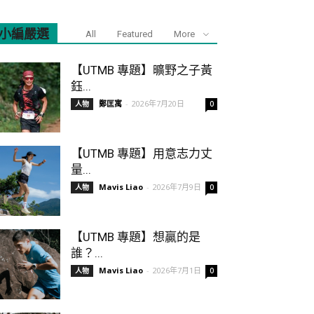
小編嚴選
All
Featured
More
【UTMB 專題】曠野之子黃
鈺...
鄭匡寓
-
2026年7月20日
人物
0
【UTMB 專題】用意志力丈
量...
Mavis Liao
-
2026年7月9日
人物
0
【UTMB 專題】想贏的是
誰？...
Mavis Liao
-
2026年7月1日
人物
0