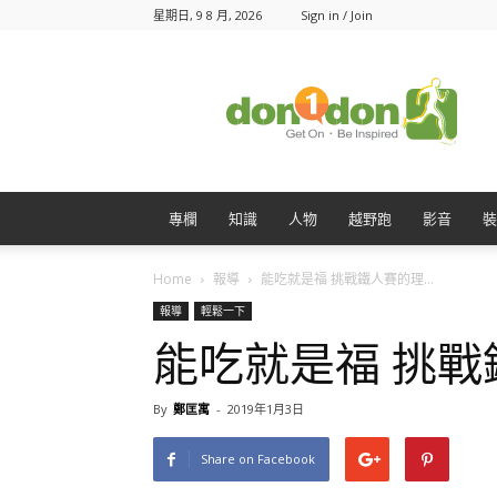
星期日, 9 8 月, 2026
Sign in / Join
Don1Don
動
一
動
專欄
知識
人物
越野跑
影音
裝
Home
報導
能吃就是福 挑戰鐵人賽的理...
報導
輕鬆一下
能吃就是福 挑
By
鄭匡寓
-
2019年1月3日
Share on Facebook