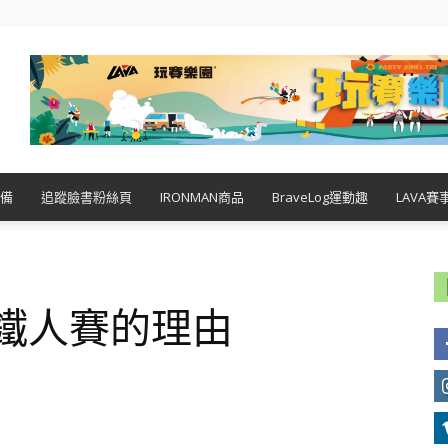
備
追蹤臉書粉絲頁
IRONMAN商品
BraveLog運動趣
LAVA賽
戰鐵人賽的理由