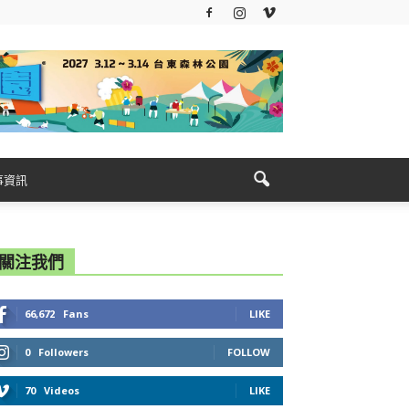
事資訊
關注我們
66,672
Fans
LIKE
0
Followers
FOLLOW
70
Videos
LIKE