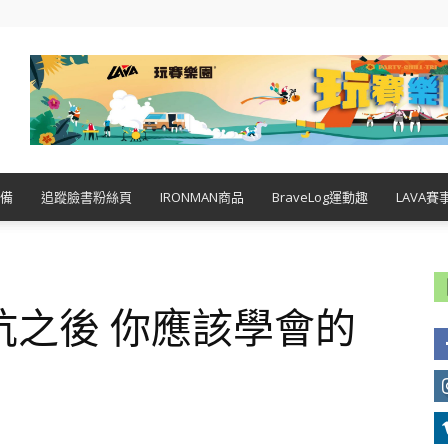
備
追蹤臉書粉絲頁
IRONMAN商品
BraveLog運動趣
LAVA賽
坑之後 你應該學會的