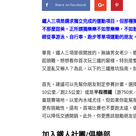
Share on Facebook
鐵人三項是講求獨立完成的運動項目，但那種
不那麼甜美，正所謂獨樂樂不如眾樂樂，不如
經從事游泳、自行車、跑步等單項運動的朋友
畢竟，鐵人三項是很開放的，無論男女老少、
起頭難，想想看你首次玩三鐵的窘樣，特別是
又混亂又嚇人？為此，以下的三鐵推坑指南，
首先，建議可以先幫你朋友制定參賽計畫，選
10公里／跑2.5公里）或是
半程標鐵
（游750
量競賽場地，以室內水域尤佳，但如果你能幫
更有挑戰性。還有，首場比賽也不要跑太遠，
可以降低交通開銷。此外，你更應該鼓勵朋友
加入鐵人社團/俱樂部