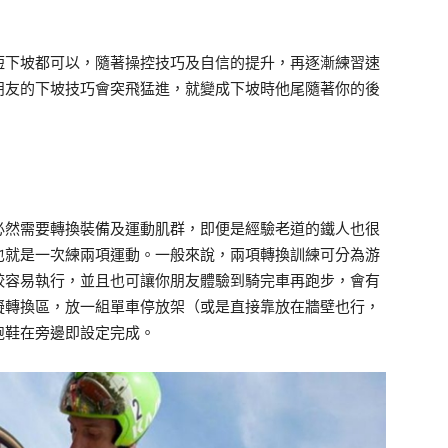
。
短下坡都可以，隨著操控技巧及自信的提升，再逐漸練習速
朋友的下坡技巧會突飛猛進，就變成下坡時他尾隨著你的後
必然需要轉換裝備及運動肌群，即便是經驗老道的鐵人也很
也就是一次練兩項運動。一般來說，兩項轉換訓練可分為游
較容易執行，並且也可讓你朋友體驗到騎完車再跑步，會有
擬轉換區，放一組單車停放架（或是直接靠放在牆壁也行，
跑鞋在旁邊即設定完成。