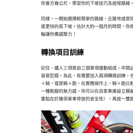
你後方幾公尺，學習你的下坡技巧及過彎路線
同樣，一開始選擇較簡單的路線，丘陵地或是
度更快的長下坡。估計大約一個月的時間，你
輪讓你備感壓力！
轉換項目訓練
記住，鐵人三項是由三個單項運動組成，中間
容易犯錯。為此，有需要加入兩項轉換訓練，
＋騎，或是騎＋跑，在實務操作上，騎＋跑比
一種軟腳的無力感。你可以在自家車庫設立模
重點在於確保單車停放的安全性），再放一雙