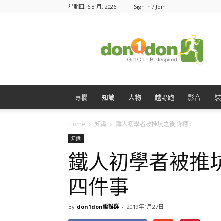
星期四, 6 8 月, 2026
Sign in / Join
Don1Don
動
一
動
專欄
知識
人物
越野跑
影音
裝
Home
知識
鐵人初學者被推坑之後 你應...
知識
鐵人初學者被推
四件事
By
don1don編輯群
-
2019年1月27日