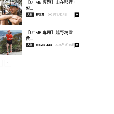
【UTMB 專題】山在那裡，
越...
鄭匡寓
-
2026年6月27日
人物
0
【UTMB 專題】越野精靈
侯...
Mavis Liao
-
2026年6月16日
人物
0