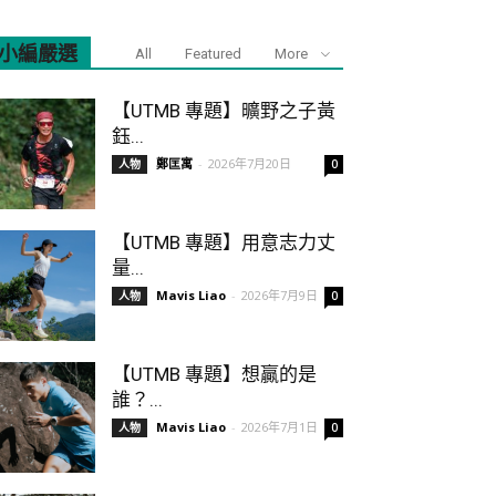
小編嚴選
All
Featured
More
【UTMB 專題】曠野之子黃
鈺...
鄭匡寓
-
2026年7月20日
人物
0
【UTMB 專題】用意志力丈
量...
Mavis Liao
-
2026年7月9日
人物
0
【UTMB 專題】想贏的是
誰？...
Mavis Liao
-
2026年7月1日
人物
0