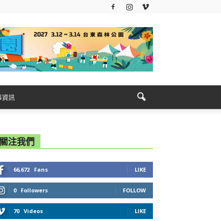
事資訊
關注我們
66,672
Fans
LIKE
0
Followers
FOLLOW
70
Videos
LIKE