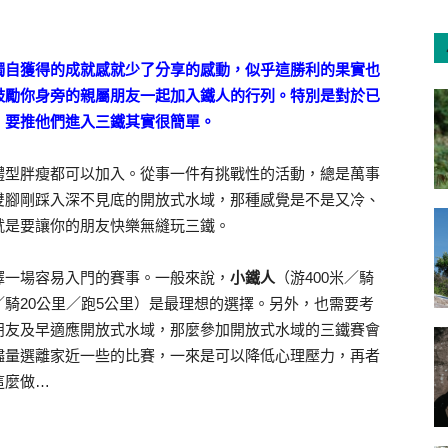
獨自獲得的成就感就少了分享的感動，似乎這勝利的果實也
鼓勵你身旁的親屬朋友一起加入鐵人的行列。特別是對於已
，要推他們進入三鐵其實很簡單。
體型胖瘦都可以加入。從事一件有挑戰性的活動，總是萬事
雙腳剛踩入深不見底的開放式水域，那種感覺是不是又冷、
就是要讓你的朋友快樂無縫玩三鐵。
擇一場容易入門的賽事。一般來說，
小鐵人
（游400米／騎
米／騎20公里／跑5公里）是最理想的選擇。另外，也需要考
朋友及早適應開放式水域，那麼參加開放式水域的三鐵賽會
儘量選離家近一些的比賽，一來是可以降低心理壓力，再者
這麼做…