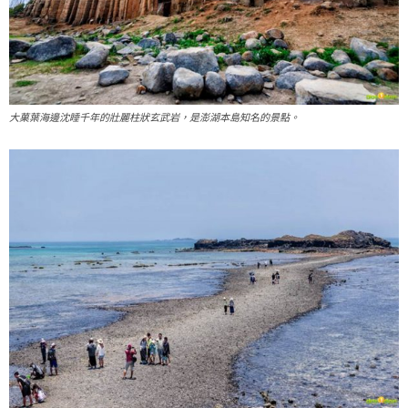
大菓葉海邊沈睡千年的壯麗柱狀玄武岩，是澎湖本島知名的景點。