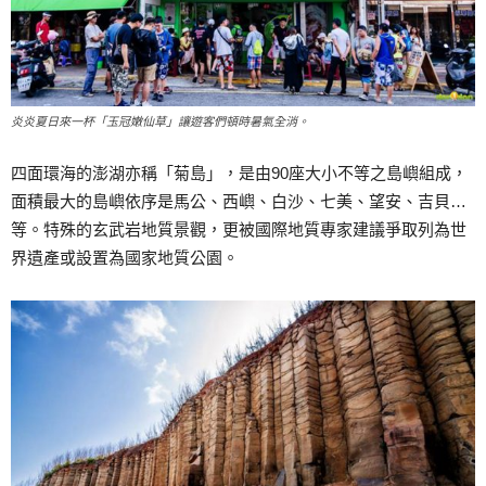
炎炎夏日來一杯「玉冠嫩仙草」讓遊客們頓時暑氣全消。
四面環海的澎湖亦稱「菊島」，是由90座大小不等之島嶼組成，
面積最大的島嶼依序是馬公、西嶼、白沙、七美、望安、吉貝…
等。特殊的玄武岩地質景觀，更被國際地質專家建議爭取列為世
界遺產或設置為國家地質公園。