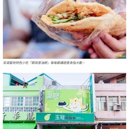
澎湖當地特色小吃「郵局蔥油餅」每每都讓遊客食指大動。