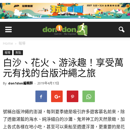
Home
報導
報導
焦點
白沙、花火、游泳趣！享受萬
元有找的台版沖繩之旅
By
don1don編輯群
-
2019年4月17日
號稱台版沖繩的澎湖，每到夏季總是吸引許多遊客慕名前來，除
了透徹湛藍的海水、純淨細白的沙灘、鬼斧神工的天然景緻，加
上各式各樣在地小吃，甚至可以乘船至週遭浮潛，更重要的是花