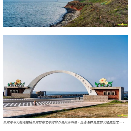
澎湖跨海大橋跨連接澎湖群島之中的白沙島與西嶼島，是澎湖群島主要交通要道之一。