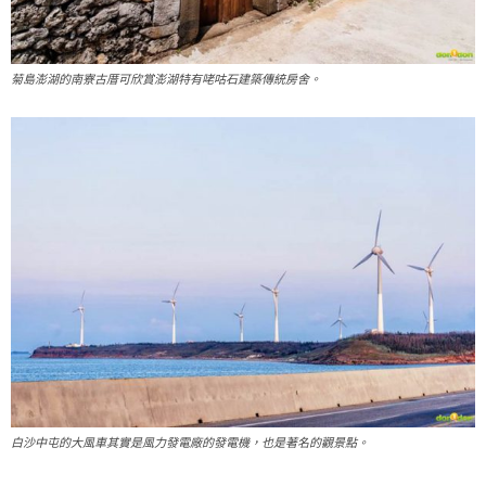
菊島澎湖的南寮古厝可欣賞澎湖特有咾咕石建築傳統房舍。
白沙中屯的大風車其實是風力發電廠的發電機，也是著名的觀景點。