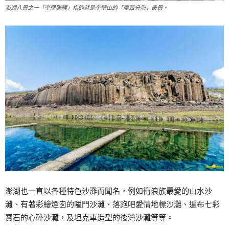
澎湖八景之一「奎壁聯輝」指的就是奎壁山的「摩西分海」奇景。
澎湖也一直以各種特色沙灘而聞名，例如衝浪族最愛的山水沙
灘、有著彩繪煙囪的隘門沙灘、落跑吧愛情地標沙灘、遍布七彩
寶石的心碎沙灘，及坦克車造型的後灣沙灘等等。