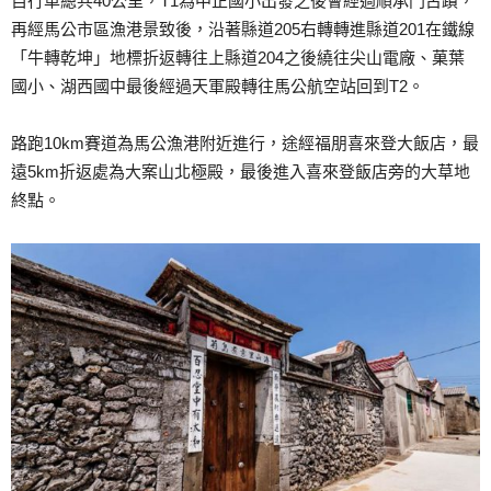
自行車總共40公里，T1為中正國小出發之後會經過順承門古蹟，
再經馬公市區漁港景致後，沿著縣道205右轉轉進縣道201在鐵線
「牛轉乾坤」地標折返轉往上縣道204之後繞往尖山電廠、菓葉
國小、湖西國中最後經過天軍殿轉往馬公航空站回到T2。
路跑10km賽道為馬公漁港附近進行，途經福朋喜來登大飯店，最
遠5km折返處為大案山北極殿，最後進入喜來登飯店旁的大草地
終點。