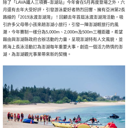
除了「LAVA鐵人三項賽–澎湖站」今年會在5月再度登場之外，六
月還有去年大受好評，引發游泳愛好者熱烈回響、擁有亞洲第2長
路線的「2019泳渡澎湖灣」！回顧去年首屆泳渡澎湖灣活動，吸
引許多父母帶小孩來趟澎湖小旅行，引發一陣澎湖輕旅行的風
潮，今年賽制一樣分為5,000m、2,000m及500m三種距離，希望
藉由與澎湖縣政府合辦活動的力量，呈現澎湖特有人文風貌，並
將海上長泳活動訂為澎湖每年重要大事，創造一個活力熱情的澎
湖，為澎湖觀光事業帶來新的契機。