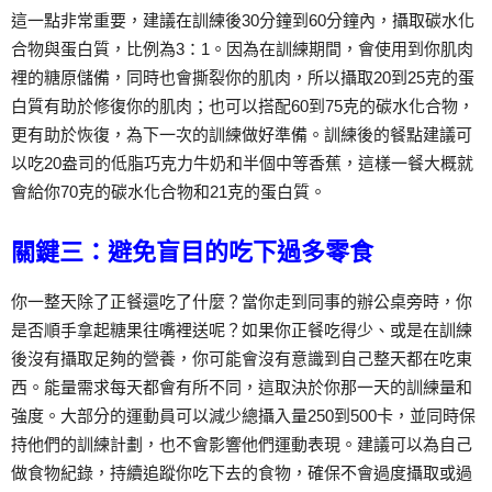
這一點非常重要，建議在訓練後30分鐘到60分鐘內，攝取碳水化
合物與蛋白質，比例為3：1。因為在訓練期間，會使用到你肌肉
裡的糖原儲備，同時也會撕裂你的肌肉，所以攝取20到25克的蛋
白質有助於修復你的肌肉；也可以搭配60到75克的碳水化合物，
更有助於恢復，為下一次的訓練做好準備。訓練後的餐點建議可
以吃20盎司的低脂巧克力牛奶和半個中等香蕉，這樣一餐大概就
會給你70克的碳水化合物和21克的蛋白質。
關鍵三：避免盲目的吃下過多零食
你一整天除了正餐還吃了什麼？當你走到同事的辦公桌旁時，你
是否順手拿起糖果往嘴裡送呢？如果你正餐吃得少、或是在訓練
後沒有攝取足夠的營養，你可能會沒有意識到自己整天都在吃東
西。能量需求每天都會有所不同，這取決於你那一天的訓練量和
強度。大部分的運動員可以減少總攝入量250到500卡，並同時保
持他們的訓練計劃，也不會影響他們運動表現。建議可以為自己
做食物紀錄，持續追蹤你吃下去的食物，確保不會過度攝取或過