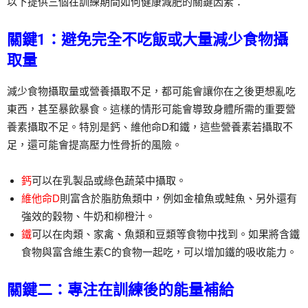
以下提供三個在訓練期間如何健康減肥的關鍵因素：
關鍵1：避免完全不吃飯或大量減少食物攝
取量
減少食物攝取量或營養攝取不足，都可能會讓你在之後更想亂吃
東西，甚至暴飲暴食。這樣的情形可能會導致身體所需的重要營
養素攝取不足。特別是鈣、維他命D和鐵，這些營養素若攝取不
足，還可能會提高壓力性骨折的風險。
鈣
可以在乳製品或綠色蔬菜中攝取。
維他命D
則富含於脂肪魚類中，例如金槍魚或鮭魚、另外還有
強效的穀物、牛奶和柳橙汁。
鐵
可以在肉類、家禽、魚類和豆類等食物中找到。如果將含鐵
食物與富含維生素C的食物一起吃，可以增加鐵的吸收能力。
關鍵二：專注在訓練後的能量補給