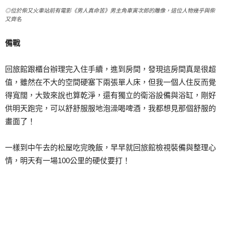
◎位於柴又火車站前有電影《男人真命苦》男主角車寅次郎的雕像，這位人物幾乎與柴
又齊名
備戰
回旅館跟櫃台辦理完入住手續，進到房間，發現這房間真是很超
值，雖然在不大的空間硬塞下兩張單人床，但我一個人住反而覺
得寬闊，大致來說也算乾淨，還有獨立的衛浴設備與浴缸，剛好
供明天跑完，可以舒舒服服地泡澡喝啤酒，我都想見那個舒服的
畫面了！
一樣到中午去的松屋吃完晚飯，早早就回旅館檢視裝備與整理心
情，明天有一場100公里的硬仗要打！