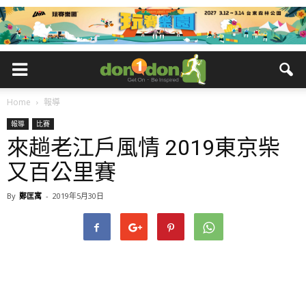
Home
報導
報導
比賽
來趟老江戶風情 2019東京柴
又百公里賽
By
鄭匡寓
-
2019年5月30日