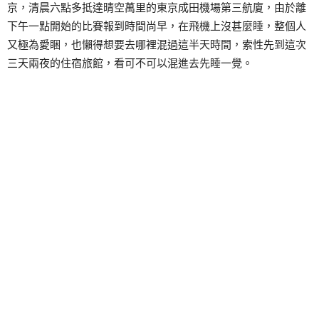
京，清晨六點多抵達晴空萬里的東京成田機場第三航廈，由於離
下午一點開始的比賽報到時間尚早，在飛機上沒甚麼睡，整個人
又極為愛睏，也懶得想要去哪裡混過這半天時間，索性先到這次
三天兩夜的住宿旅館，看可不可以混進去先睡一覺。