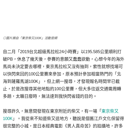
◎圖片摘自「東京柴又100K」活動官網
自二月「2019台北超級馬拉松24小時賽」以195.585公里順利打
破PB，休息了幾天後，參賽的意願又蠢蠢欲動，心想今年的海外
馬尚未決定要去哪裡，東京馬拉松又沒有抽到，索性就想找場可
以快閃來回的100公里賽來參加，原本預計參加相當熱門的「北
海到薩羅馬湖100K」，但上網一搜尋，才發現報名時間早已截
止，於是改搜尋其他地點的100公里賽，但大多往返交通需周轉
多趟，太曠日廢時，無法達到我快閃省錢的目的。
搜尋許久，無意間發現在東京附近的柴又，有一場「
東京柴又
100K
」。我從來不知道柴又這地方，聽說是個舊江戶文化保留得
很完整的小城，是日本經典電影《男人真命苦》的拍攝地，許多