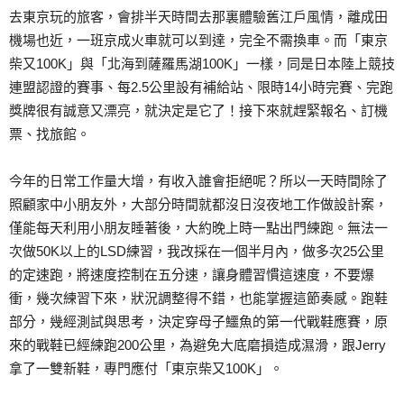
去東京玩的旅客，會排半天時間去那裏體驗舊江戶風情，離成田
機場也近，一班京成火車就可以到達，完全不需換車。而「東京
柴又100K」與「北海到薩羅馬湖100K」一樣，同是日本陸上競技
連盟認證的賽事、每2.5公里設有補給站、限時14小時完賽、完跑
獎牌很有誠意又漂亮，就決定是它了！接下來就趕緊報名、訂機
票、找旅館。
今年的日常工作量大增，有收入誰會拒絕呢？所以一天時間除了
照顧家中小朋友外，大部分時間就都沒日沒夜地工作做設計案，
僅能每天利用小朋友睡著後，大約晚上時一點出門練跑。無法一
次做50K以上的LSD練習，我改採在一個半月內，做多次25公里
的定速跑，將速度控制在五分速，讓身體習慣這速度，不要爆
衝，幾次練習下來，狀況調整得不錯，也能掌握這節奏感。跑鞋
部分，幾經測試與思考，決定穿母子鱷魚的第一代戰鞋應賽，原
來的戰鞋已經練跑200公里，為避免大底磨損造成濕滑，跟Jerry
拿了一雙新鞋，專門應付「東京柴又100K」。