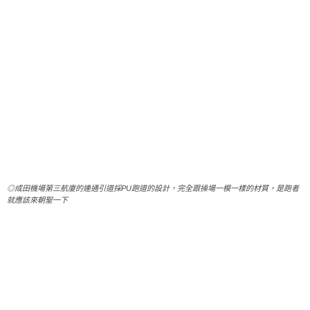
◎成田機場第三航廈的連通引道採PU跑道的設計，完全跟操場一模一樣的材質，是跑者
就應該來朝聖一下