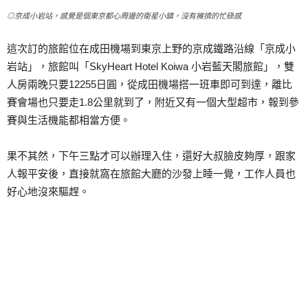
◎京成小岩站，感覺是個東京都心周邊的衛星小鎮，沒有擁擠的忙碌感
這次訂的旅館位在成田機場到東京上野的京成鐵路沿線「京成小
岩站」，旅館叫「SkyHeart Hotel Koiwa 小岩藍天閣旅館」，雙
人房兩晚只要12255日圓，從成田機場搭一班車即可到達，離比
賽會場也只要走1.8公里就到了，附近又有一個大型超市，報到參
賽與生活機能都相當方便。
果不其然，下午三點才可以辦理入住，還好大叔臉皮夠厚，跟家
人報平安後，直接就窩在旅館大廳的沙發上睡一覺，工作人員也
好心地沒來驅趕。