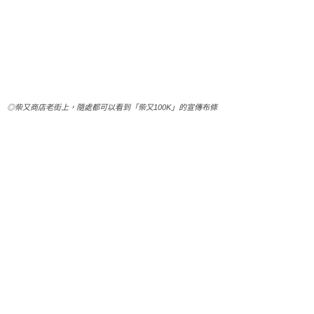
◎柴又商店老街上，隨處都可以看到「柴又100K」的宣傳布條