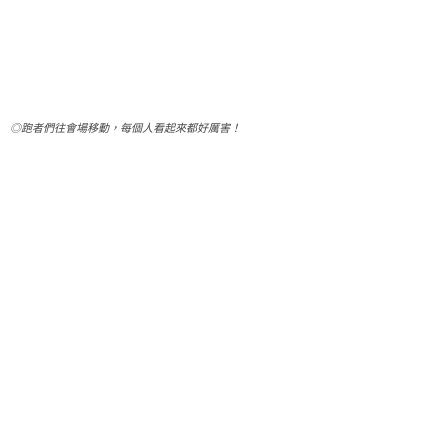
◎跑者們往會場移動，每個人看起來都好厲害！