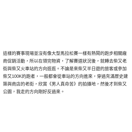
這樣的賽事現場並沒有像大型馬拉松賽一樣有熱鬧的跑步相關廠
商促銷活動，所以在領完物資，了解賽道狀況後，就轉去柴又老
街與柴又火車站的方向逛逛。不論是來柴又半日遊的旅客或參加
柴又100K的跑者，一般都會從車站的方向進來，穿過充滿歷史建
築與商店的老街，欣賞《男人真命苦》的拍攝地，然後才到柴又
公園，我走的方向剛好反過來。