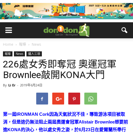
Home
報導
News
報導
News
鐵人三項
226處女秀即奪冠 奧運冠軍
Brownlee敲開KONA大門
By
Li Er
-
2019年6月24日
第一屆IRONMAN Cork因為天氣狀況不佳，導致游泳項目被取
消，但是這仍無法阻止兩屆奧運會冠軍Alistair Brownlee想要前
進KONA的決心，他以處女秀之姿，於6月23日在愛爾蘭所舉行