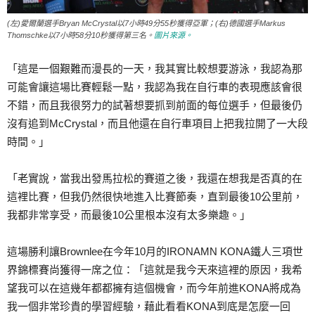
(左)愛爾蘭選手Bryan McCrystal以7小時49分55秒獲得亞軍；(右)德國選手Markus
Thomschke以7小時58分10秒獲得第三名。
圖片來源。
「這是一個艱難而漫長的一天，我其實比較想要游泳，我認為那
可能會讓這場比賽輕鬆一點，我認為我在自行車的表現應該會很
不錯，而且我很努力的試著想要抓到前面的每位選手，但最後仍
沒有追到McCrystal，而且他還在自行車項目上把我拉開了一大段
時間。」
「老實說，當我出發馬拉松的賽道之後，我還在想我是否真的在
這裡比賽，但我仍然很快地進入比賽節奏，直到最後10公里前，
我都非常享受，而最後10公里根本沒有太多樂趣。」
這場勝利讓Brownlee在今年10月的IRONAMN KONA鐵人三項世
界錦標賽尚獲得一席之位：「這就是我今天來這裡的原因，我希
望我可以在這幾年都都擁有這個機會，而今年前進KONA將成為
我一個非常珍貴的學習經驗，藉此看看KONA到底是怎麼一回