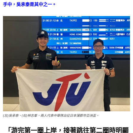
手中，吳承泰是其中之一。
(左)吳承泰、(右)林志峯，兩人代表中華隊出征日本蒲郡市亞洲盃。
「游完第一圈上岸，接著跳往第二圈時明顯