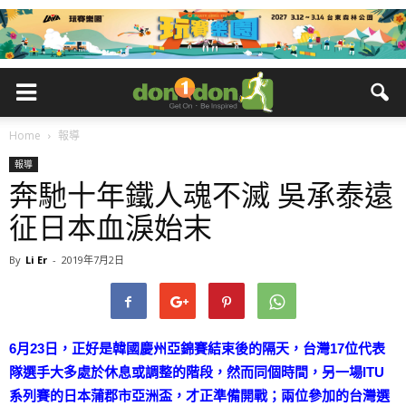
Home
報導
報導
奔馳十年鐵人魂不滅 吳承泰遠
征日本血淚始末
By
Li Er
-
2019年7月2日
6月23日，正好是韓國慶州亞錦賽結束後的隔天，台灣17位代表
隊選手大多處於休息或調整的階段，然而同個時間，另一場ITU
系列賽的日本蒲郡市亞洲盃，才正準備開戰；兩位參加的台灣選