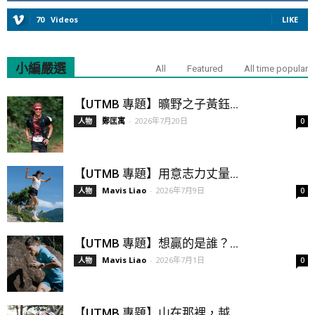
70
Videos
LIKE
小編嚴選
All
Featured
All time popular
【UTMB 專題】曠野之子黃鈺...
鄭匡寓
-
2026年7月20日
人物
0
【UTMB 專題】用意志力丈量...
Mavis Liao
-
2026年7月9日
人物
0
【UTMB 專題】想贏的是誰？...
Mavis Liao
-
2026年7月1日
人物
0
【UTMB 專題】山在那裡，越...