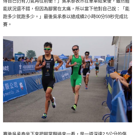
得自己仍有力氣再往前衝！」吳承泰表示在單車結束後，雖然體
能狀況還不錯，但因為腳實在太痛，所以當下他對自己說：「能
跑多少就跑多少。」最後吳承泰以總成績2小時00分59秒完成比
賽。
賽後吳承泰坐下來把腳掌翻過來一看，是一道深達2.5公分的傷