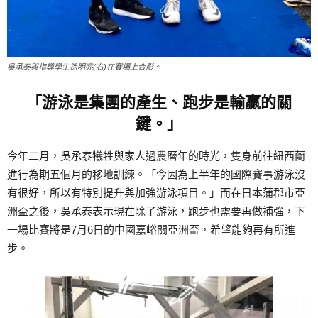
吳承泰與指導學生孫明亮(右)在賽場上合影。
「游泳是集團的產生、跑步是輸贏的關
鍵。」
今年二月，吳承泰犧牲與家人過農曆年的時光，隻身前往紐西蘭
進行為期五個月的移地訓練。「今因為上半年的國際賽事游泳沒
有很好，所以有特別提升與加強游泳項目。」而在日本蒲郡市亞
洲盃之後，吳承泰表示現在除了游泳，跑步也需要再做補強，下
一場比賽將是7月6日的中國嘉峪關亞洲盃，希望能夠再有所進
步。