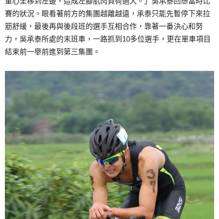
重心全移到左邊，造成左腳肌肉負荷過大。」吳承泰回想當時比
賽的狀況。眼看著前方的集團越離越遠，承泰只能先暫停下來拉
筋舒緩，最後再與後段班的選手互相合作，靠著一番決心和努
力，吳承泰所處的末班車，一路抓到10多位選手，更在單車項目
結束前一舉前進到第三集團。