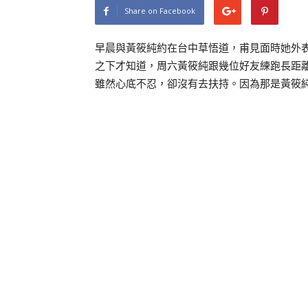
Share on Facebook
早晨與黃筱純約在台中草悟道，甫見面時她外
之下才知道，周六黃筱純跟幾位好友練跑長距
雖然心底不忍，卻沒有去扶持。因為那是黃筱