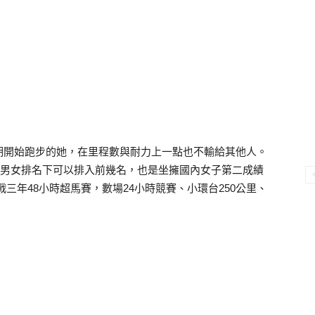
期開始跑步的她，在里程數與耐力上一點也不輸給其他人。
，無分男女排名下可以排入前幾名，也是坐擁國內女子第二成績
戰三年48小時超馬賽，數場24小時競賽、小環台250公里、