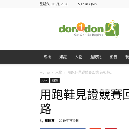
星期六, 8 8 月, 2026
Sign in / Join
Don1Don
動
一
動
專欄
知識
人物
越野跑
影音
裝
Home
人物
用跑鞋見證競賽回憶 黃筱純...
人物
報導
用跑鞋見證競賽
路
By
鄭匡寓
-
2019年7月9日