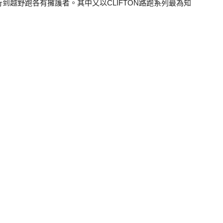
到越野跑各有擁護者。其中又以CLIFTON路跑系列最為知