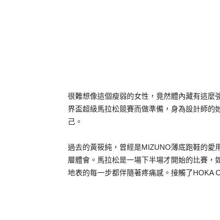
很難想像這個瘦弱的女性，竟然體內藏有這麼強
界盃超級馬拉松競賽而做準備，身為設計師的
己。
過去的黃筱純，曾經是MIZUNO薄底跑鞋的愛用
層體會。馬拉松是一場下半場才開始的比賽，
地表的每一步都伴隨著疼痛感。接觸了HOKA O