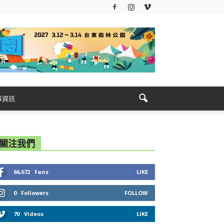
事資訊
關注我們
66,672
Fans
LIKE
0
Followers
FOLLOW
70
Videos
LIKE