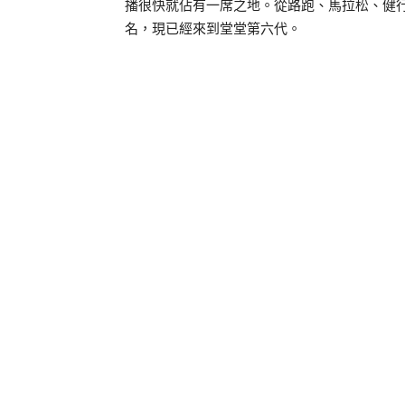
播很快就佔有一席之地。從路跑、馬拉松、健行
名，現已經來到堂堂第六代。