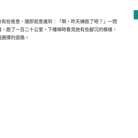
表有些倦意，隨即就意識到：「啊，昨天練跑了吧？」一問
離，跑了一百二十公里。下樓梯時看見她有些腳沉的模樣，
純選擇的道路。