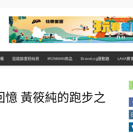
備
追蹤臉書粉絲頁
IRONMAN商品
BraveLog運動趣
LAVA賽
回憶 黃筱純的跑步之