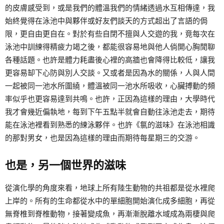
的皮膚感受到，或是我們的體溫我們的情緒透過水互相傳達，我
始終覺得在泳池中與夥伴或好友們談天的方式超出了言語的侷
限，更自由更自在。對於有些自閉不擅與人交遊的我，竟每次在
泳池中訓練得精疲力竭之後，都能很容易地與他人倘開心胸閒聊
各種話題。也許是體力耗盡後心裡的高牆也會降得比較低，讓我
更容易缷下心防與別人交談。又或者是因為水的關係，人與人間
一起被同一池水所圍繞，體溫被同一池水所吸收，心臟搏動的頻
率似乎也更容易達到共鳴。也許，正因為這樣的理由，大學時代
我才會幾近偏執地，每到下午五點半就會自動往泳池走去，期待
能在泳池裡看到熟悉的練泳夥伴。也許《氯的滋味》在泳池相識
的那對男女，也是因為這樣的理由而期待每星期三的交游。
也是，另一個世界的滋味
從演化學的角度來看，地球上所有陸生動物的共祖都是從水裡爬
上岸的。所有的生命都從水中的單細胞開始演化成多細胞，再從
無脊椎到脊椎動物，接著變成魚，再漸漸脫離水域成為兩棲與爬