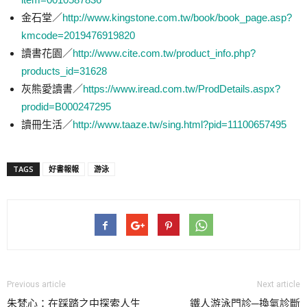
金石堂／
http://www.kingstone.com.tw/book/book_page.asp?
kmcode=2019476919820
讀書花園／
http://www.cite.com.tw/product_info.php?
products_id=31628
灰熊愛讀書／
https://www.iread.com.tw/ProdDetails.aspx?
prodid=B000247295
讀冊生活／
http://www.taaze.tw/sing.html?pid=11100657495
TAGS
好書報報
游泳
Previous article
Next article
朱梵心：在踩踏之中探索人生
鐵人游泳門診─換氣診斷