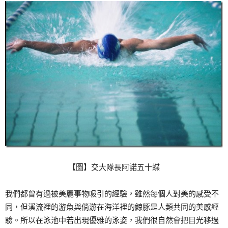
【圖】交大隊長阿諾五十蝶
我們都曾有過被美麗事物吸引的經驗，雖然每個人對美的感受不
同，但溪流裡的游魚與倘游在海洋裡的鯨豚是人類共同的美感經
驗。所以在泳池中若出現優雅的泳姿，我們很自然會把目光移過