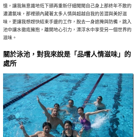
憶，讓我無意識地低下頭再重新仔細聞聞自己身上那終年不散的
濃濃氯味，那裡頭內藏著太多人情與超越自我的苦澀與美好滋
味，更讓我想趕快結束手邊的工作，脫去一身遮掩與防備，跳入
池中讓水徹底擁抱，離開地心引力，漂浮水中享受另一個世界的
滋味。
關於泳池，對我來說是「品嚐人情滋味」的
處所