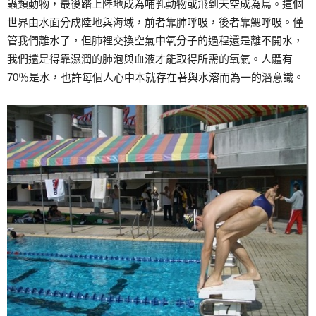
蟲類動物，最後踏上陸地成為哺乳動物或飛到天空成為鳥。這個
世界由水面分成陸地與海域，前者靠肺呼吸，後者靠鰓呼吸。僅
管我們離水了，但肺裡交換空氣中氧分子的過程還是離不開水，
我們還是得靠濕潤的肺泡與血液才能取得所需的氧氣。人體有
70％是水，也許每個人心中本就存在著與水溶而為一的潛意識。