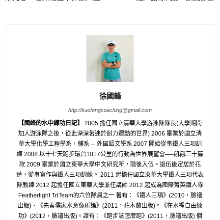
徐國峰
http://kuofengcoaching@gmail.com
【國峰的水中練功日記】
2005 擔任國立清華大學游泳隊隊長(大學期間
加入游泳隊之後，從此深深著迷於耐力運動的世界) 2006 畢業於國立清
華大學化學工程學系，輔系 ─ 外國語文學系 2007 開始從事鐵人三項訓
練 2008 以十七天跑步環台1017公里的行動為世界展望會──飢餓三十募
款 2009 畢業於國立東華大學中文研究所，隨後入伍。退伍後定居於花
蓮，從事寫作與鐵人三項訓練。 2011 起擔任國立東華大學鐵人三項代表
隊教練 2012 起擔任國立東華大學兼任講師 2012 起成為國際菁英鐵人隊
Featherlight TriTeam的六位隊員之一 著有：《鐵人三項》(2010，臉譜
出版)、《先秦儒家水意像析論》(2011，花木蘭出版)。《在水裡自由練
功》(2012，臉譜出版)。譯有：《跑步該怎麼跑》(2011，臉譜出版) 個