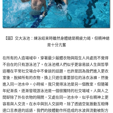
【圖】交大泳池：練泳結束時雖然身體總是精疲力竭，但精神總
是十分亢奮
在所有的人造場域中，穿著最少蔽體衣物與陌生人共處而不覺得
不自在的只有游泳池了。在泳池裡人們似乎更容易談人生與哲學
這種在平常社交場合中不會談的話題，也許是因為我們進入更衣
室後，脫掉所有的衣物，換上只遮住重要部位的泳衣泳褲，然後
進入同一池水中。小時候，我只覺得泳池是另一個教室，但隨著
年紀漸長，逐漸發現游泳池是一個很獨特的社交場域。人與人之
間缷除了外在衣物的隔閤，又處在同一池水中，似乎在精神上更
容易與人交流。在水中與別人交談時，除了透過空氣振動互相傳
達口舌表達的話語，我們的肢體動作所造成的水波與流動被對方