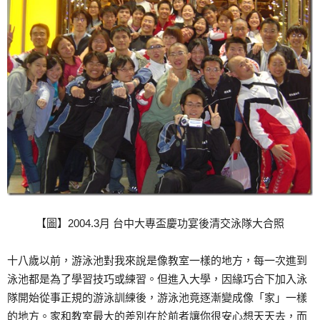
【圖】2004.3月 台中大專盃慶功宴後清交泳隊大合照
十八歲以前，游泳池對我來說是像教室一樣的地方，每一次進到
泳池都是為了學習技巧或練習。但進入大學，因緣巧合下加入泳
隊開始從事正規的游泳訓練後，游泳池竟逐漸變成像「家」一樣
的地方。家和教室最大的差別在於前者讓你很安心想天天去，而