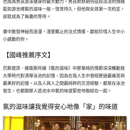
也成為男孩游泳健身的最大動力。男孩默默期待這段淡淡的情緣
能如游池裡氯的滋味一般，恆常持久，但他與女孩第一次約定，
卻就成為了無盡的等待。
書中散發神秘而浪漫，淺嘗輒止的法式情愫，獻給珍惜人生中小
小感動的你。
【國峰推薦序文】
巴斯提昂．維衛斯所繪《氯的滋味》中那單純的情節深深觸動我
大學時代對清華泳池的記憶，因為在我人生中曾經歷過最痛苦與
最美好的記憶，以及人與人之間最純粹的交流經驗，都是在泳池
發生，也都跟那人造池水中氯的味道緊密地聯結在一起。
氯的滋味讓我覺得安心地像「家」的味道