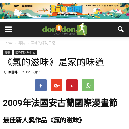
Home
專欄
國峰的練功日記
專欄
國峰的練功日記
《氯的滋味》是家的味道
By
徐國峰
-
2013年6月14日
2009年法國安古蘭國際漫畫節
最佳新人獎作品《氯的滋味》