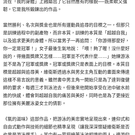
流在「我的身體」上蝕磨出了它自然應有的樣貌──既柔軟又強
韌，它是我所鍛鍊出的作品。
當然勝利、名次與獎金也是所有運動員追尋的目標之一，但那只
是訓練過程中的副產物，而非本質，訓練的本質是「超越自我」
以及追求更美的身體。所以當男子一再追問：「你游得那麼好，
你一定是冠軍！」女子最後生氣地說：「喂！夠了喔！沒什麼好
說的，得幾面獎牌又怎樣……冠軍並不代表什麼……」她練游泳
並不是為了冠軍或獎牌。冠軍或獎牌只是表面上的目標。本質目
標是超越與追尋美，維衛斯透過水與男女主角互動的畫面來傳達
這樣不易言說的意義。雖然書中男主角一開始只是為了達到復健
師的要求，每週三才到泳池去。但後來他開始享受在池中破水前
進的快感，體會到超越自我的痛苦與美好，同時也是為了更接近
那位擁有美麗泳姿女士的倩影。
《氯的滋味》這部作品，把游泳的美忠實地呈現出來，連仰式和
自由式動作與技術的細節也精準呈現（讓我深深懷疑維衛斯是否
也曾是游泳選手）。其中有一幕描繪著泳池相識的兩人，邊游仰