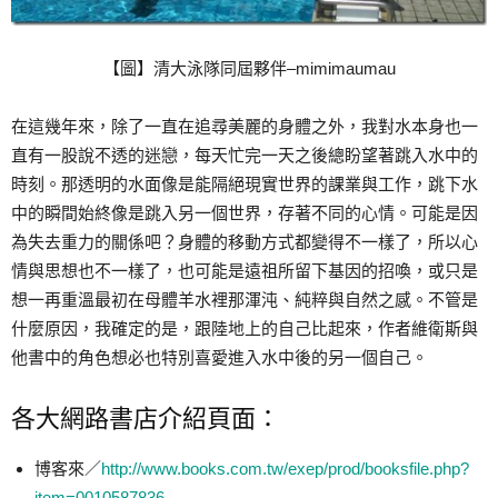
【圖】清大泳隊同屆夥伴–mimimaumau
在這幾年來，除了一直在追尋美麗的身體之外，我對水本身也一
直有一股說不透的迷戀，每天忙完一天之後總盼望著跳入水中的
時刻。那透明的水面像是能隔絕現實世界的課業與工作，跳下水
中的瞬間始終像是跳入另一個世界，存著不同的心情。可能是因
為失去重力的關係吧？身體的移動方式都變得不一樣了，所以心
情與思想也不一樣了，也可能是遠祖所留下基因的招喚，或只是
想一再重溫最初在母體羊水裡那渾沌、純粹與自然之感。不管是
什麼原因，我確定的是，跟陸地上的自己比起來，作者維衛斯與
他書中的角色想必也特別喜愛進入水中後的另一個自己。
各大網路書店介紹頁面：
博客來／
http://www.books.com.tw/exep/prod/booksfile.php?
item=0010587836