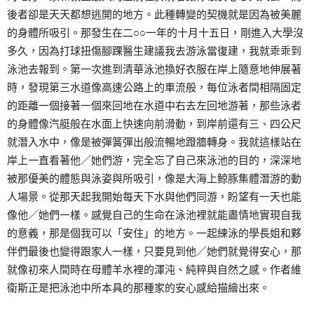
後者卻是天天都想逃開的地方。此種轉變的契機就是因為被美麗
的身體所吸引。那發生在二○○一年的十月十五日，剛進入大學沒
多久，因為打球扭傷腳踝醫生建議我去游泳當復建，我就乖乖到
泳池去報到。第一次進到清華泳池換好衣服在岸上隨意地伸展著
時，發現第三水道像高速公路上的車流般，每位泳者間相隔固定
的距離一個接著一個來回地在水道中右去左回地游著，那些泳者
的身體像汽艇般在水面上快速向前滑動，到岸前還有三、四公尺
就潛入水中，像是被彈簧彈出般流暢地蹬牆轉身。我就這樣站在
岸上一直看著他／她們游，完全忘了自己來泳池的目的，深深地
被那優美的體態與泳姿與所吸引，像是大海上鯨豚集體潛游的動
人場景。從那天起我開始每天下水與他們同游，盼望有一天也能
像他／她們一樣。感覺自己的生命在泳池裡就能盡情地實現自我
的意義，那是個我可以「安住」的地方。一起練泳的學長姐和夥
伴們最後也變得跟家人一樣，只要見到他／她們就覺得安心，那
就像初來人間時在母體羊水裡的渾沌、純粹與自然之感。作者維
衛斯正是把泳池中所本具的那種家的安心感給描繪出來。