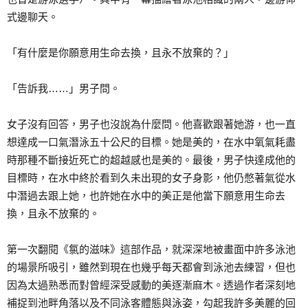
式邊聊天。
「有什麼是你願意用生命去換，且永不放棄的？」
「告訴我……」男子問。
女子沒有回答，男子也沒說為什麼問。他喜歡跟著她游，也一直
想達成一口氣潛泳五十公尺的目標。她是美的，在水中氧氣耗盡
時那種不斷接近死亡的超越感也是美的。最後，男子快達成他的
目標時，在水中終於看到久未出現的女子身影，他仍憋著氣從水
中潛過去跟上她，也許她在水中的美正是他當下願意用生命去
換，且永不放棄的。
第一次翻閱《氯的滋味》這部作品，就深深地被畫面中許多泳池
的場景所吸引，雖然到現在也幾乎每天都會到泳池去練習，但也
因為太過熟悉而對曾經深受感動的美逐漸麻木。透過作者深刻地
補捉到池畔角落以及不同泳客體態與泳姿，勾起我許多美麗的回