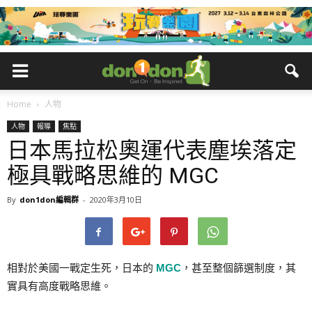
Home
人物
人物
報導
焦點
日本馬拉松奧運代表塵埃落定
極具戰略思維的 MGC
By
don1don編輯群
-
2020年3月10日
相對於美國一戰定生死，日本的
MGC
，甚至整個篩選制度，其
實具有高度戰略思維。