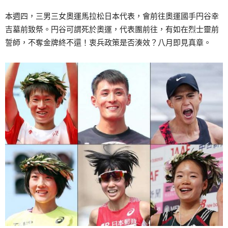
本週四，三男三女奧運馬拉松日本代表，會前往奧運國手円谷幸
吉墓前致祭。円谷可謂死於奧運，代表團前往，有如在烈士靈前
誓師，不奪金牌終不還！衷兵政策是否湊效？八月即見真章。