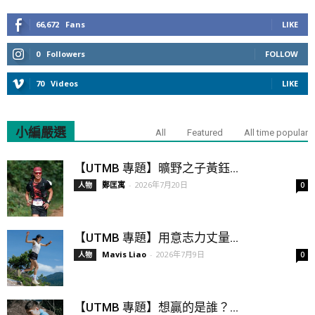
66,672
Fans
LIKE
0
Followers
FOLLOW
70
Videos
LIKE
小編嚴選
All
Featured
All time popular
【UTMB 專題】曠野之子黃鈺...
鄭匡寓
-
2026年7月20日
人物
0
【UTMB 專題】用意志力丈量...
Mavis Liao
-
2026年7月9日
人物
0
【UTMB 專題】想贏的是誰？...