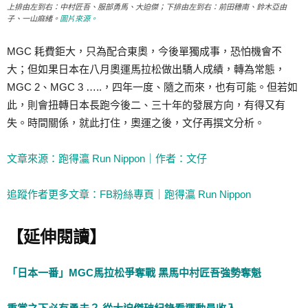
上排由左到右：中村匠吾、服部勇馬、大迫傑；下排由左到右：前田穗南、鈴木亞由
子、一山麻緒。
圖片來源。
MGC 耗費鉅大，只為配合東奧，今後單獨成事，恐怕機會不
大；但如果日本在八月奧運馬拉松做出驕人成績，轉為常態，
MGC 2、MGC 3 …..，四年一度、隨之而來，也有可能。但若如
此，則會扭轉日本長跑今後二、三十年的發展方向，有得又有
失。時間關係，就此打住，奧運之後，文仔再撰文分析。
文章來源：跑得灜 Run Nippon｜作者：文仔
追蹤作者更多文章：FB粉絲專頁｜跑得灜 Run Nippon
【延伸閱讀】
「日本一番」MGC馬拉松爭奪戰 黑馬中村匠吾強勢奪魁