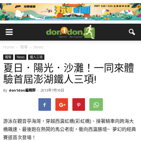
Home
報導
News
報導
News
鐵人三項
夏日．陽光．沙灘！一同來體
驗首屆澎湖鐵人三項!
By
don1don編輯群
-
2013年7月10日
游泳在觀音亭海灣，穿越西瀛虹橋(彩虹橋)、接著騎車向跨海大
橋飆速、最後跑在熱鬧的馬公老街，衝向西瀛勝境~ 夢幻的經典
賽道首次登場！