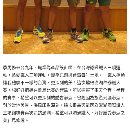
季馬修來台九年，職業為產品設計師，在台灣認識鐵人三項運
動，熱愛鐵人三項運動，幾乎已踏過台灣每吋土地，「鐵人運動
讓我體驗不一樣的台灣、更深刻的美！這次難得澎湖舉辦鐵人
賽，想好好把握在離島比賽的體驗，所以連報了兩天全程、半程
的賽事，希望可以更深刻的體會澎湖。曾經因為旅遊到過澎湖，
對於當地美景、海風印象深刻，這次很高興能因為澎湖國際鐵人
三項錦標賽再次造訪澎湖，希望可以透過鐵人，好好感受澎湖之
美」馬修說。