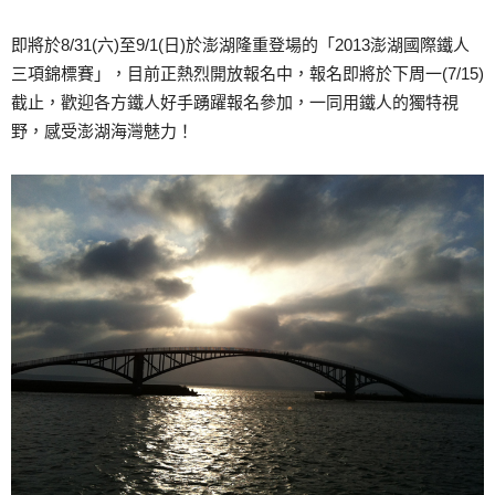
即將於8/31(六)至9/1(日)於澎湖隆重登場的「2013澎湖國際鐵人
三項錦標賽」，目前正熱烈開放報名中，報名即將於下周一(7/15)
截止，歡迎各方鐵人好手踴躍報名參加，一同用鐵人的獨特視
野，感受澎湖海灣魅力！