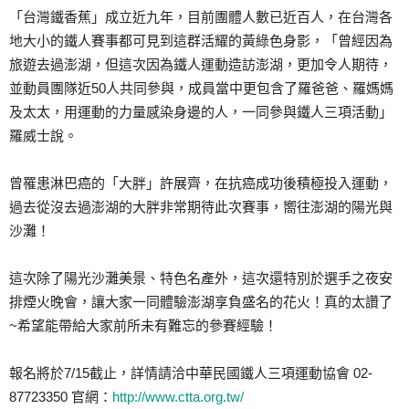
「台灣鐵香蕉」成立近九年，目前團體人數已近百人，在台灣各
地大小的鐵人賽事都可見到這群活耀的黃綠色身影，「曾經因為
旅遊去過澎湖，但這次因為鐵人運動造訪澎湖，更加令人期待，
並動員團隊近50人共同參與，成員當中更包含了羅爸爸、羅媽媽
及太太，用運動的力量感染身邊的人，一同參與鐵人三項活動」
羅威士說。
曾罹患淋巴癌的「大胖」許展齊，在抗癌成功後積極投入運動，
過去從沒去過澎湖的大胖非常期待此次賽事，嚮往澎湖的陽光與
沙灘！
這次除了陽光沙灘美景、特色名產外，這次還特別於選手之夜安
排煙火晚會，讓大家一同體驗澎湖享負盛名的花火！真的太讚了
~希望能帶給大家前所未有難忘的參賽經驗！
報名將於7/15截止，詳情請洽中華民國鐵人三項運動協會 02-
87723350 官網：
http://www.ctta.org.tw/