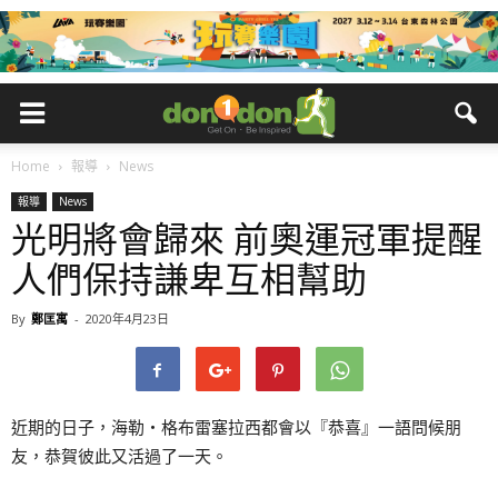
Home
報導
News
報導
News
光明將會歸來 前奧運冠軍提醒
人們保持謙卑互相幫助
By
鄭匡寓
-
2020年4月23日
近期的日子，海勒‧格布雷塞拉西都會以『恭喜』一語問候朋
友，恭賀彼此又活過了一天。