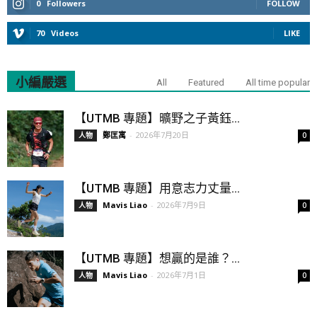
0
Followers
FOLLOW
70
Videos
LIKE
小編嚴選
All
Featured
All time popular
【UTMB 專題】曠野之子黃鈺...
鄭匡寓
-
2026年7月20日
人物
0
【UTMB 專題】用意志力丈量...
Mavis Liao
-
2026年7月9日
人物
0
【UTMB 專題】想贏的是誰？...
Mavis Liao
-
2026年7月1日
人物
0