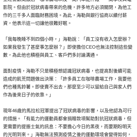
影院。但由於冠狀病毒帶來的危機，許多地方必須關閉，為他工
作的三千多人面臨財務困境。為此，海勒與銀行協商以續付薪
資，他表示這一切讓他很難好眠。
「我每晚睡不到四個小時，」海勒說：「員工沒有收入怎麼辦？
如果我發生了甚麼事怎麼辦？」即使擔任CEO也無法控制這些變
數，為此他也積極與員工、客戶們多討論溝通。
面對疫情，海勒不只是積極想認識冠狀病毒，也提高對後續可能
造成的飢荒問題做出決策：「許多員工在咖啡農場工作，我要他
們也種馬鈴薯。即使賣不出去，那麼至少可以留給自己與家人們
作為後來日子的依靠。」
現年46歲的馬拉松冠軍提出了冠狀病毒的影響，以及他認為可行
的措施。「有能力的運動員都會捐贈款項幫助對抗冠狀病毒，但
更需要的提振士氣的訊息：不要擔心今日的黑夜，而要期盼明天
的光明到來。」海勒無法預測疫情之後的運動環境會變得如何，