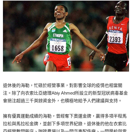
退休後的海勒，忙碌於經營事業，對影響全球的疫情也相當關
注。除了向衣索比亞總理Abiy Ahmed所設立的新型冠狀病毒基金
會挹注超過三千英鎊資金外，也積極地給予人們建議與支持。
擁有優異運動成績的海勒，曾經奪下奧運金牌，贏得多項半程馬
拉松與馬拉松金牌，並創下多項世界紀錄。退休後的他在衣索比
亞經營數間飯店、咖啡農場以及一間汽車配件廠、一間學校與電