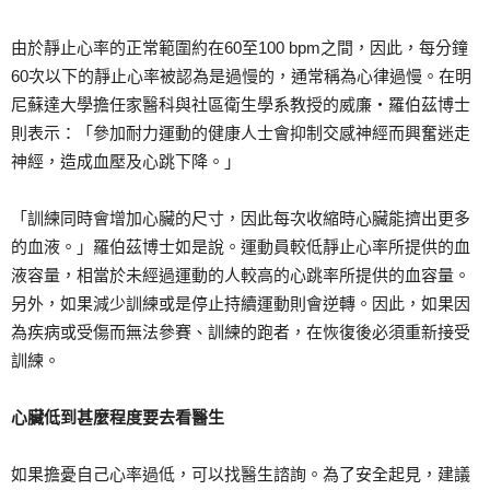
由於靜止心率的正常範圍約在60至100 bpm之間，因此，每分鐘
60次以下的靜止心率被認為是過慢的，通常稱為心律過慢。在明
尼蘇達大學擔任家醫科與社區衛生學系教授的威廉‧羅伯茲博士
則表示：「參加耐力運動的健康人士會抑制交感神經而興奮迷走
神經，造成血壓及心跳下降。」
「訓練同時會增加心臟的尺寸，因此每次收縮時心臟能擠出更多
的血液。」羅伯茲博士如是說。運動員較低靜止心率所提供的血
液容量，相當於未經過運動的人較高的心跳率所提供的血容量。
另外，如果減少訓練或是停止持續運動則會逆轉。因此，如果因
為疾病或受傷而無法參賽、訓練的跑者，在恢復後必須重新接受
訓練。
心臟低到甚麼程度要去看醫生
如果擔憂自己心率過低，可以找醫生諮詢。為了安全起見，建議