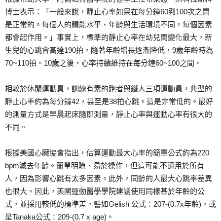
博士表示：「一般來說，靜止心率如果在每分鐘60到100次之間
是正常的。每個人的體能水平、年齡與生活環境不同，每個因素
都會起作用。」事實上，標準的靜止心率在幼兒間變化最大，新
生兒的心跳會高達190拍，隨著年齡增長逐漸降低，9歲年齡時為
70~110拍。10歲之後，心率持續維持在每分鐘60~100之間。
相較於休閒運動員，訓練有素的跑者與鐵人三項運動員，典型的
靜止心率約為每分鐘42，甚至是38拍心跳。這是非常低的。最好
的測量方式是早晨起床隨即測量，靜止心率與運動心率有很大的
不同。
根據美國心臟協會指出，估算運動最大心率的簡單公式約為220
bpm減去年齡。簡單明瞭、易於操作，但這可能不適用於所有
人，因為影響心跳有太多因素。此外，同齡的人最大心跳率差異
也很大。因此，美國運動醫學學院建議使用同樣基於年齡的公
式，並採用較低的標準差，譬如Gelish 公式：207-(0.7x年齡)，或
是Tanaka公式：209-(0.7 x age)。