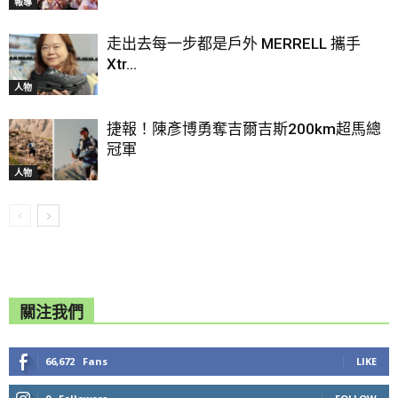
報導
走出去每一步都是戶外 MERRELL 攜手
Xtr...
人物
捷報！陳彥博勇奪吉爾吉斯200km超馬總
冠軍
人物
關注我們
66,672
Fans
LIKE