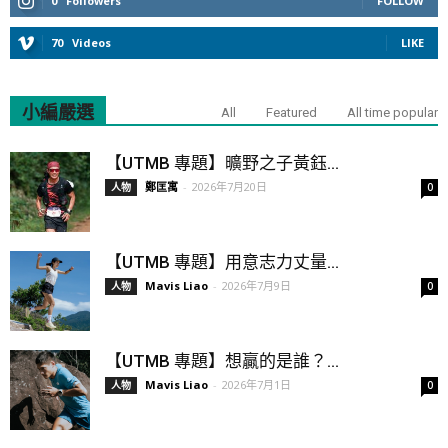
0
Followers
FOLLOW
70
Videos
LIKE
小編嚴選
All
Featured
All time popular
【UTMB 專題】曠野之子黃鈺...
鄭匡寓
-
2026年7月20日
人物
0
【UTMB 專題】用意志力丈量...
Mavis Liao
-
2026年7月9日
人物
0
【UTMB 專題】想贏的是誰？...
Mavis Liao
-
2026年7月1日
人物
0