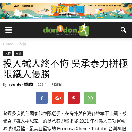
Home
人物
人物
報導
投入鐵人終不悔 吳承泰力拼極
限鐵人優勝
By
don1don編輯群
-
2021年11月25日
曾經多次擔任國家代表隊選手，在海外與台灣各地奪下佳績，被
譽為『鐵人夢想家』的吳承泰即將出賽 2021 年在鐵人三項運動
界號稱最難、最高且最寒的 Formosa Xtreme Triathlon 台灣極限