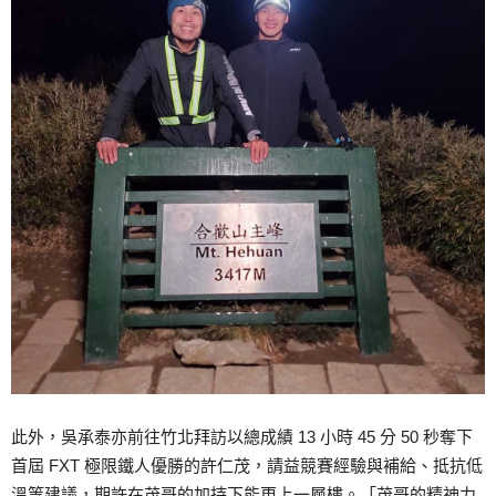
此外，吳承泰亦前往竹北拜訪以總成績 13 小時 45 分 50 秒奪下
首屆 FXT 極限鐵人優勝的許仁茂，請益競賽經驗與補給、抵抗低
溫等建議，期許在茂哥的加持下能更上一層樓。「茂哥的精神力