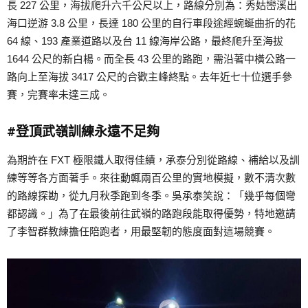
長 227 公里，海拔爬升六千公尺以上，路線分別為：秀姑巒溪出
海口逆游 3.8 公里，長達 180 公里的自行車段途經蜿蜒曲折的花
64 線、193 產業道路以及台 11 線海岸公路，最終爬升至海拔
1644 公尺的新白楊。而全長 43 公里的路跑，需沿著中橫公路一
路向上至海拔 3417 公尺的合歡主峰終點。去年近七十位選手參
賽，完賽率未達三成。
#登頂武嶺訓練永遠不足夠
為期許在 FXT 極限鐵人取得佳績，承泰分別從路線、補給以及訓
練等等各方面著手。來往動輒兩百公里的實地模擬，數不清次數
的路線探勘，從九月秋季跑到冬季。吳承泰笑說：「幾乎每個彎
都認識。」為了在最後前往武嶺的路跑段能取得優勢，特地邀請
了李智群教練擔任陪跑者，用最堅韌的態度面對這場競賽。